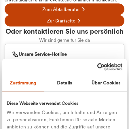
entschuldigen uns für eventuelle Unannehmlichkeiten.
Zum Abfallberater
Zur Startseite
Oder kontaktieren Sie uns persönlich
Wir sind gerne für Sie da
Unsere Service-Hotline
+49 2162 3769000
Mo. - Fr. 08.00 - 16:30 Uhr
Whatsapp
+49 177 8376058
Zustimmung
Details
Über Cookies
Sie benötigen ein individuelles Angebot?
Unverbindliche Anfrage stellen
Diese Webseite verwendet Cookies
Wir verwenden Cookies, um Inhalte und Anzeigen
zu personalisieren, Funktionen für soziale Medien
anbieten zu können und die Zugriffe auf unsere