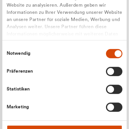
Website zu analysieren. Außerdem geben wir
Informationen zu Ihrer Verwendung unserer Website
an unsere Partner für soziale Medien, Werbung und
Analysen weiter. Unsere Partner führen diese
Apilash Balanesan
Informationen möglicherweise mit weiteren Daten
Vertrieb - Gewerbekunden
Zu welcher Kundengruppe
zusammen, die Sie ihnen bereitgestellt haben oder
0216 237 69050
Einwilligungsauswahl
die sie im Rahmen Ihrer Nutzung der Dienste
gehören Sie?
Notwendig
gesammelt haben.
Privatkunde (inkl. MwSt.)
Präferenzen
Geschäftskunde (exkl. MwSt.)
Statistiken
Julian Marek
Marketing
Vertrieb - Privatkunden
0216 237 69000