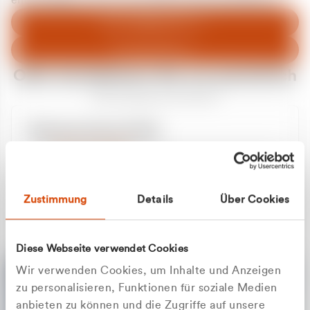
entschuldigen uns für eventuelle Unannehmlichkeiten.
Zum Abfallberater
Zur Startseite
Oder kontaktieren Sie uns persönlich
Wir sind gerne für Sie da
Unsere Service-Hotline
+49 2162 3769000
Mo. - Fr. 08.00 - 16:30 Uhr
Whatsapp
+49 177 8376058
Zustimmung
Details
Über Cookies
Sie benötigen ein individuelles Angebot?
Unverbindliche Anfrage stellen
Diese Webseite verwendet Cookies
Wir verwenden Cookies, um Inhalte und Anzeigen
zu personalisieren, Funktionen für soziale Medien
anbieten zu können und die Zugriffe auf unsere