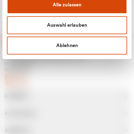
Alle zulassen
Auswahl erlauben
Ablehnen
CURANTO - eine Marke der EGN
Entsorgungsgesellschaft Niederrhein mbH
Greefsallee 1-5
41747 Viersen
E-Mail
Kontakt
CURANTO
Informationen
Abfallarten