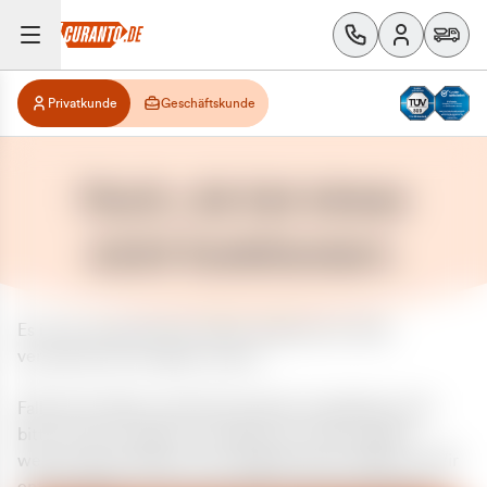
Privatkunde
Geschäftskunde
Huch, da hat etwas
nicht funktioniert.
Es ist ein unerwarteter Fehler aufgetreten. Bitte
versuchen Sie es später erneut.
Falls das Problem weiterhin besteht, kontaktieren Sie
bitte unseren Support und geben Sie, falls möglich,
weitere Informationen zum aufgetretenen Fehler an. Wir