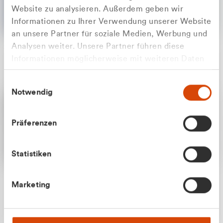
Website zu analysieren. Außerdem geben wir
Informationen zu Ihrer Verwendung unserer Website
an unsere Partner für soziale Medien, Werbung und
Analysen weiter. Unsere Partner führen diese
Apilash Balanesan
Informationen möglicherweise mit weiteren Daten
Vertrieb - Gewerbekunden
Zu welcher Kundengruppe
zusammen, die Sie ihnen bereitgestellt haben oder
0216 237 69050
Einwilligungsauswahl
die sie im Rahmen Ihrer Nutzung der Dienste
gehören Sie?
Notwendig
gesammelt haben.
Privatkunde (inkl. MwSt.)
Präferenzen
Geschäftskunde (exkl. MwSt.)
Statistiken
Julian Marek
Marketing
Vertrieb - Privatkunden
0216 237 69000