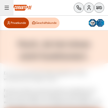
Privatkunde
Geschäftskunde
Huch, da hat etwas
nicht funktioniert.
Es ist ein unerwarteter Fehler aufgetreten. Bitte
versuchen Sie es später erneut.
Falls das Problem weiterhin besteht, kontaktieren Sie
bitte unseren Support und geben Sie, falls möglich,
weitere Informationen zum aufgetretenen Fehler an. Wir