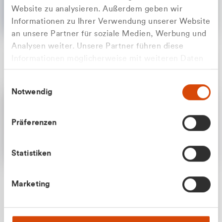
Website zu analysieren. Außerdem geben wir
Informationen zu Ihrer Verwendung unserer Website
an unsere Partner für soziale Medien, Werbung und
Analysen weiter. Unsere Partner führen diese
Apilash Balanesan
Informationen möglicherweise mit weiteren Daten
Vertrieb - Gewerbekunden
Zu welcher Kundengruppe
zusammen, die Sie ihnen bereitgestellt haben oder
0216 237 69050
Einwilligungsauswahl
die sie im Rahmen Ihrer Nutzung der Dienste
gehören Sie?
Notwendig
gesammelt haben.
Privatkunde (inkl. MwSt.)
Präferenzen
Geschäftskunde (exkl. MwSt.)
Statistiken
Julian Marek
Marketing
Vertrieb - Privatkunden
0216 237 69000