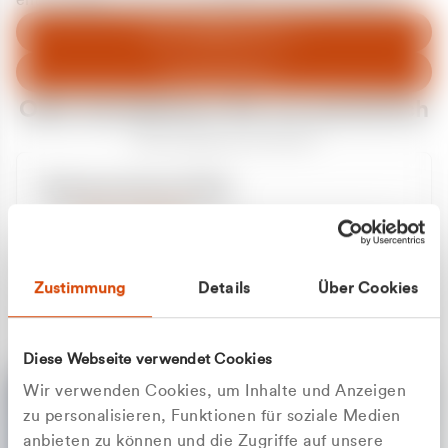
entschuldigen uns für eventuelle Unannehmlichkeiten.
Zum Abfallberater
Zur Startseite
Oder kontaktieren Sie uns persönlich
Wir sind gerne für Sie da
Unsere Service-Hotline
+49 2162 3769000
Mo. - Fr. 08.00 - 16:30 Uhr
Whatsapp
+49 177 8376058
Zustimmung
Details
Über Cookies
Sie benötigen ein individuelles Angebot?
Unverbindliche Anfrage stellen
Diese Webseite verwendet Cookies
Wir verwenden Cookies, um Inhalte und Anzeigen
zu personalisieren, Funktionen für soziale Medien
anbieten zu können und die Zugriffe auf unsere