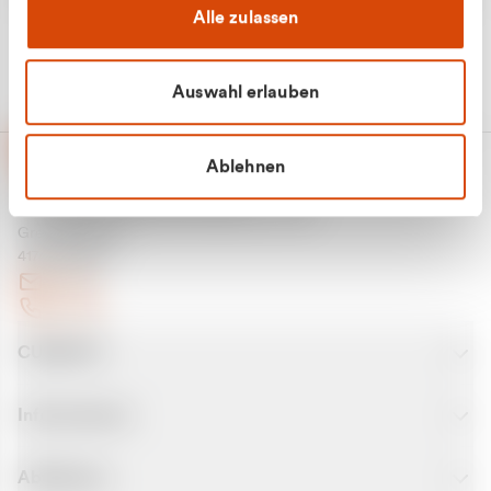
Alle zulassen
Auswahl erlauben
Ablehnen
CURANTO - eine Marke der EGN
Entsorgungsgesellschaft Niederrhein mbH
Greefsallee 1-5
41747 Viersen
E-Mail
Kontakt
CURANTO
Informationen
Abfallarten