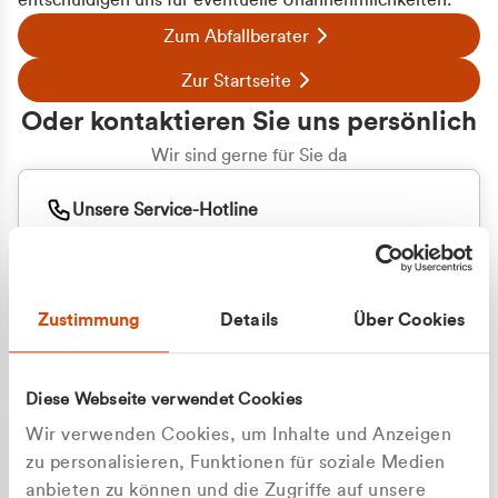
entschuldigen uns für eventuelle Unannehmlichkeiten.
Zum Abfallberater
Zur Startseite
Oder kontaktieren Sie uns persönlich
Wir sind gerne für Sie da
Unsere Service-Hotline
+49 2162 3769000
Mo. - Fr. 08.00 - 16:30 Uhr
Whatsapp
+49 177 8376058
Zustimmung
Details
Über Cookies
Sie benötigen ein individuelles Angebot?
Unverbindliche Anfrage stellen
Diese Webseite verwendet Cookies
Wir verwenden Cookies, um Inhalte und Anzeigen
zu personalisieren, Funktionen für soziale Medien
anbieten zu können und die Zugriffe auf unsere