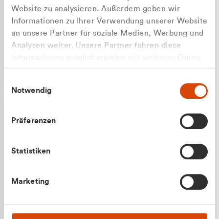
Website zu analysieren. Außerdem geben wir
Informationen zu Ihrer Verwendung unserer Website
an unsere Partner für soziale Medien, Werbung und
Analysen weiter. Unsere Partner führen diese
Apilash Balanesan
Informationen möglicherweise mit weiteren Daten
Vertrieb - Gewerbekunden
Zu welcher Kundengruppe
zusammen, die Sie ihnen bereitgestellt haben oder
0216 237 69050
Einwilligungsauswahl
die sie im Rahmen Ihrer Nutzung der Dienste
gehören Sie?
Notwendig
gesammelt haben.
Privatkunde (inkl. MwSt.)
Präferenzen
Geschäftskunde (exkl. MwSt.)
Statistiken
Julian Marek
Marketing
Vertrieb - Privatkunden
0216 237 69000