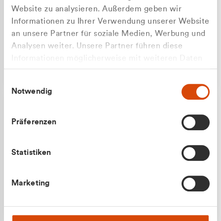
Website zu analysieren. Außerdem geben wir
Informationen zu Ihrer Verwendung unserer Website
an unsere Partner für soziale Medien, Werbung und
Analysen weiter. Unsere Partner führen diese
Apilash Balanesan
Informationen möglicherweise mit weiteren Daten
Vertrieb - Gewerbekunden
Zu welcher Kundengruppe
zusammen, die Sie ihnen bereitgestellt haben oder
0216 237 69050
Einwilligungsauswahl
die sie im Rahmen Ihrer Nutzung der Dienste
gehören Sie?
Notwendig
gesammelt haben.
Privatkunde (inkl. MwSt.)
Präferenzen
Geschäftskunde (exkl. MwSt.)
Statistiken
Julian Marek
Marketing
Vertrieb - Privatkunden
0216 237 69000