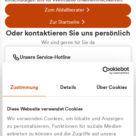
entschuldigen uns für eventuelle Unannehmlichkeiten.
Zum Abfallberater
Zur Startseite
Oder kontaktieren Sie uns persönlich
Wir sind gerne für Sie da
Unsere Service-Hotline
+49 2162 3769000
Mo. - Fr. 08.00 - 16:30 Uhr
Whatsapp
+49 177 8376058
Zustimmung
Details
Über Cookies
Sie benötigen ein individuelles Angebot?
Unverbindliche Anfrage stellen
Diese Webseite verwendet Cookies
Wir verwenden Cookies, um Inhalte und Anzeigen
zu personalisieren, Funktionen für soziale Medien
anbieten zu können und die Zugriffe auf unsere