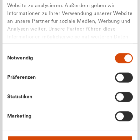
Website zu analysieren. Außerdem geben wir
Informationen zu Ihrer Verwendung unserer Website
an unsere Partner für soziale Medien, Werbung und
Analysen weiter. Unsere Partner führen diese
Apilash Balanesan
Informationen möglicherweise mit weiteren Daten
Vertrieb - Gewerbekunden
zusammen, die Sie ihnen bereitgestellt haben oder
0216 237 69050
Einwilligungsauswahl
die sie im Rahmen Ihrer Nutzung der Dienste
Notwendig
gesammelt haben.
Präferenzen
Statistiken
Julian Marek
Marketing
Vertrieb - Privatkunden
0216 237 69000