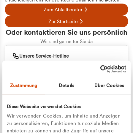
entschuldigen uns für eventuelle Unannehmlichkeiten.
Zum Abfallberater
Zur Startseite
Oder kontaktieren Sie uns persönlich
Wir sind gerne für Sie da
Unsere Service-Hotline
+49 2162 3769000
Mo. - Fr. 08.00 - 16:30 Uhr
Whatsapp
+49 177 8376058
Zustimmung
Details
Über Cookies
Sie benötigen ein individuelles Angebot?
Unverbindliche Anfrage stellen
Diese Webseite verwendet Cookies
Wir verwenden Cookies, um Inhalte und Anzeigen
zu personalisieren, Funktionen für soziale Medien
anbieten zu können und die Zugriffe auf unsere