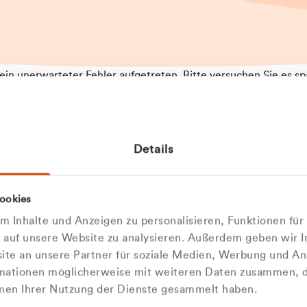
t ein unerwarteter Fehler aufgetreten. Bitte versuchen Sie es sp
t.
 das Problem weiterhin besteht, kontaktieren Sie bitte unseren
rt und geben Sie, falls möglich, weitere Informationen zum
Details
tretenen Fehler an. Wir entschuldigen uns für eventuelle
ehmlichkeiten.
 Abfallberater
Zur Startseite
ookies
u welcher
 kontaktieren Sie uns persö
 Inhalte und Anzeigen zu personalisieren, Funktionen für
dengruppe
e auf unsere Website zu analysieren. Außerdem geben wir I
Wir sind gerne für Sie da
te an unsere Partner für soziale Medien, Werbung und An
rmationen möglicherweise mit weiteren Daten zusammen, di
hören Sie?
hmen Ihrer Nutzung der Dienste gesammelt haben.