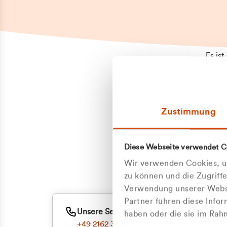
Es is
erneu
Falls
Suppo
Zustimmung
aufge
Unann
Zum
Diese Webseite verwendet C
Z
Oder
Wir verwenden Cookies, um
Kun
zu können und die Zugriff
Verwendung unserer Websi
Partner führen diese Info
ge
Unsere Service-Hotline
haben oder die sie im Ra
+49 2162 3769000