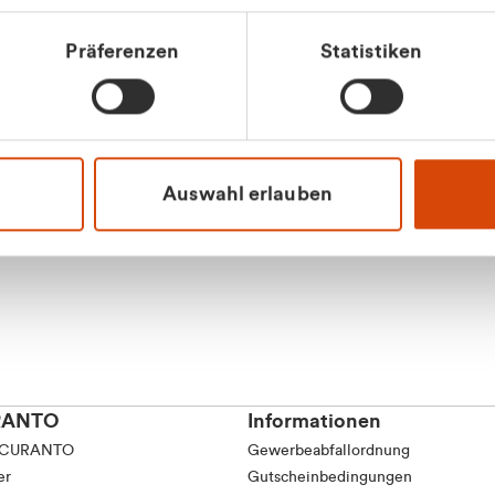
tkunde (inkl. MwSt.)
Präferenzen
Statistiken
tskunde (exkl. MwSt.)
Apilash Balanes
Vertrieb - Gewerbeku
0216 237 69050
Auswahl erlauben
RANTO
Informationen
 CURANTO
Gewerbeabfallordnung
er
Gutscheinbedingungen