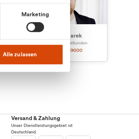
Marketing
an
Julian Marek
nden
Vertrieb - Privatkunden
0216 237 69000
Alle zulassen
Versand & Zahlung
Unser Dienstleistungsgebiet ist
Deutschland.