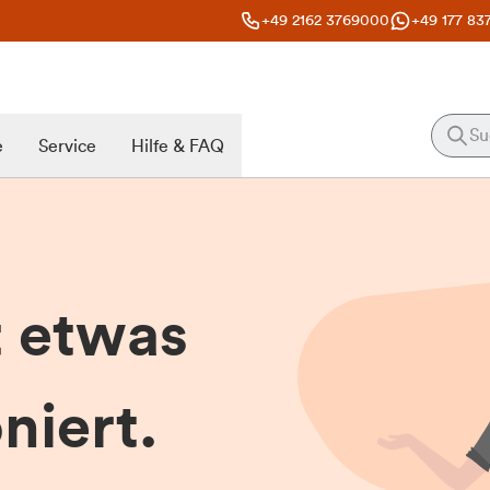
+49 2162 3769000
+49 177 83
e
Service
Hilfe & FAQ
t etwas
niert.