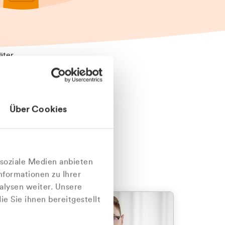
äter
Über Cookies
nlich
 soziale Medien anbieten
nformationen zu Ihrer
alysen weiter. Unsere
e Sie ihnen bereitgestellt