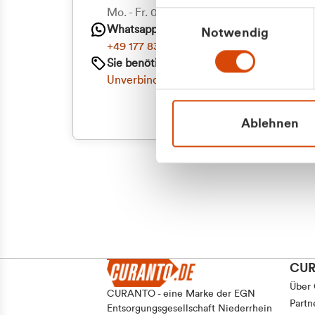
Priva
Mo. - Fr. 08.00 - 16:30 Uhr
Einwilligungsauswahl
Whatsapp
Notwendig
Geschäf
+49 177 8376058
Sie benötigen ein individuelles Angebot?
Unverbindliche Anfrage stellen
Ablehnen
CU
Über
CURANTO - eine Marke der EGN
Partn
Entsorgungsgesellschaft Niederrhein