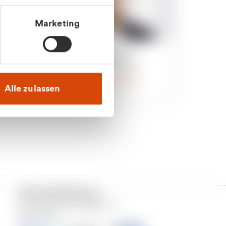
Marketing
an
Julian Marek
nden
Vertrieb - Privatkunden
0216 237 69000
Alle zulassen
Versand & Zahlung
Unser Dienstleistungsgebiet ist
Deutschland.