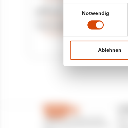
Priva
Mo. - Fr. 08.00 - 16:30 Uhr
Einwilligungsauswahl
Whatsapp
Notwendig
Geschäf
+49 177 8376058
Sie benötigen ein individuelles Angebot?
Unverbindliche Anfrage stellen
Ablehnen
CU
Über
CURANTO - eine Marke der EGN
Partn
Entsorgungsgesellschaft Niederrhein