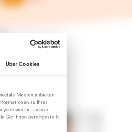
äter
Über Cookies
nlich
 soziale Medien anbieten
nformationen zu Ihrer
alysen weiter. Unsere
e Sie ihnen bereitgestellt