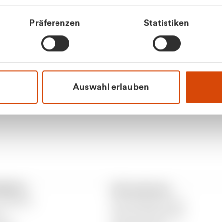
tkunde (inkl. MwSt.)
Präferenzen
Statistiken
tskunde (exkl. MwSt.)
Apilash Balanes
Vertrieb - Gewerbeku
0216 237 69050
Auswahl erlauben
RANTO
Informationen
 CURANTO
Gewerbeabfallordnung
er
Gutscheinbedingungen