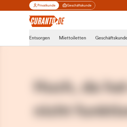
Privatkunde
Geschäftskunde
Entsorgen
Miettoiletten
Geschäftskund
Huch, da ha
nicht funktio