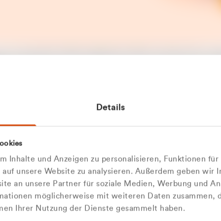
t ein unerwarteter Fehler aufgetreten. Bitte versuchen Sie es sp
t.
 das Problem weiterhin besteht, kontaktieren Sie bitte unseren
rt und geben Sie, falls möglich, weitere Informationen zum
Details
tretenen Fehler an. Wir entschuldigen uns für eventuelle
ehmlichkeiten.
 Abfallberater
Zur Startseite
ookies
u welcher
 kontaktieren Sie uns persö
 Inhalte und Anzeigen zu personalisieren, Funktionen für
dengruppe
e auf unsere Website zu analysieren. Außerdem geben wir I
Wir sind gerne für Sie da
te an unsere Partner für soziale Medien, Werbung und An
rmationen möglicherweise mit weiteren Daten zusammen, di
hören Sie?
hmen Ihrer Nutzung der Dienste gesammelt haben.