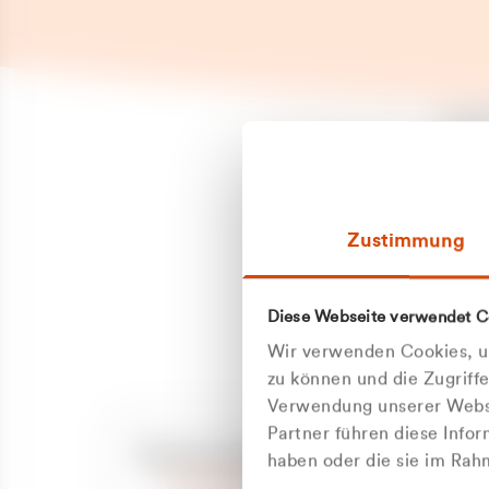
Es is
erneu
Falls
Suppo
Zustimmung
aufge
Unann
Zum
Diese Webseite verwendet C
Z
Oder
Wir verwenden Cookies, um
Kun
zu können und die Zugriff
Verwendung unserer Websi
Partner führen diese Info
ge
Unsere Service-Hotline
haben oder die sie im Ra
+49 2162 3769000