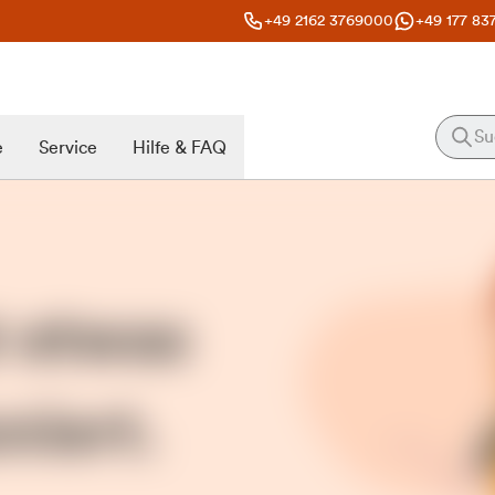
+49 2162 3769000
+49 177 83
e
Service
Hilfe & FAQ
t etwas
niert.