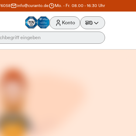
76058
info@curanto.de
Mo. - Fr. 08.00 - 16:30 Uhr
Konto