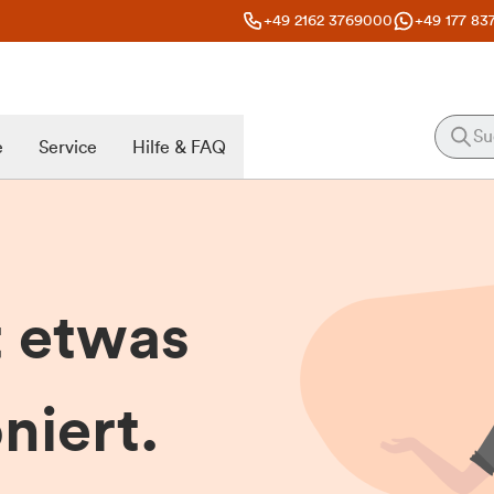
+49 2162 3769000
+49 177 83
e
Service
Hilfe & FAQ
t etwas
niert.