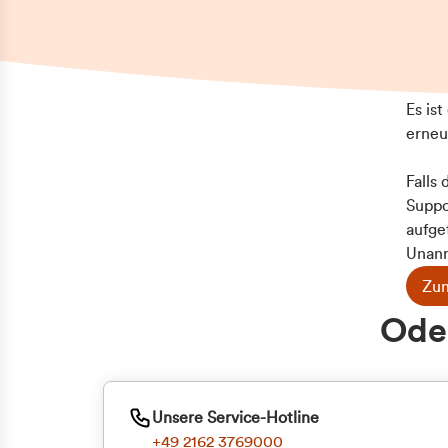
Es is
erneu
Falls
Suppo
aufge
Unann
Zum
Z
Oder
Kun
ge
Unsere Service-Hotline
+49 2162 3769000