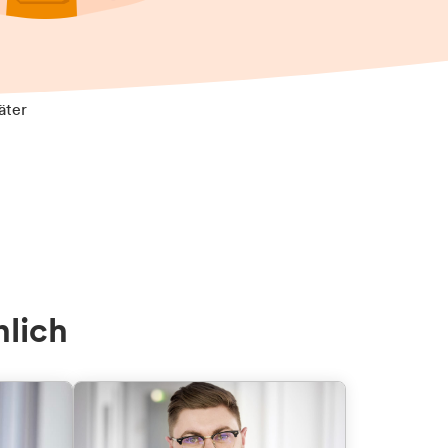
äter
nlich