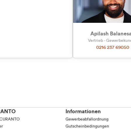
tkunde (inkl. MwSt.)
tskunde (exkl. MwSt.)
Apilash Balanes
Vertrieb - Gewerbeku
0216 237 69050
RANTO
Informationen
 CURANTO
Gewerbeabfallordnung
er
Gutscheinbedingungen