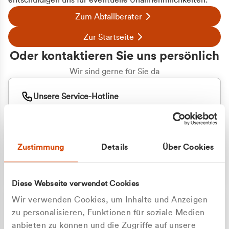
entschuldigen uns für eventuelle Unannehmlichkeiten.
Zum Abfallberater
Zur Startseite
Oder kontaktieren Sie uns persönlich
Wir sind gerne für Sie da
Unsere Service-Hotline
+49 2162 3769000
Mo. - Fr. 08.00 - 16:30 Uhr
Whatsapp
+49 177 8376058
Zustimmung
Details
Über Cookies
Sie benötigen ein individuelles Angebot?
Unverbindliche Anfrage stellen
Diese Webseite verwendet Cookies
Wir verwenden Cookies, um Inhalte und Anzeigen
zu personalisieren, Funktionen für soziale Medien
anbieten zu können und die Zugriffe auf unsere