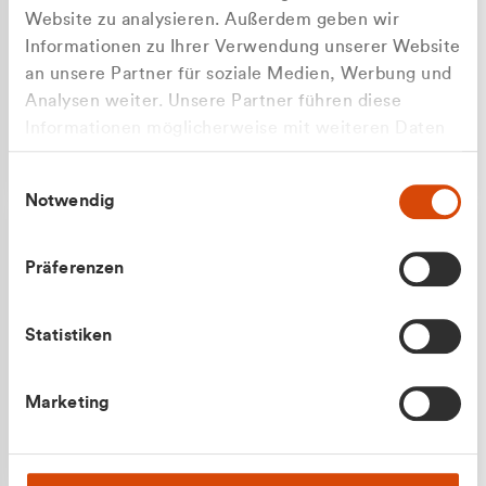
Website zu analysieren. Außerdem geben wir
Informationen zu Ihrer Verwendung unserer Website
an unsere Partner für soziale Medien, Werbung und
Analysen weiter. Unsere Partner führen diese
Apilash Balanesan
Informationen möglicherweise mit weiteren Daten
Vertrieb - Gewerbekunden
Zu welcher Kundengruppe
zusammen, die Sie ihnen bereitgestellt haben oder
0216 237 69050
Einwilligungsauswahl
die sie im Rahmen Ihrer Nutzung der Dienste
gehören Sie?
Notwendig
gesammelt haben.
Privatkunde (inkl. MwSt.)
Präferenzen
Geschäftskunde (exkl. MwSt.)
Statistiken
Julian Marek
Marketing
Vertrieb - Privatkunden
0216 237 69000