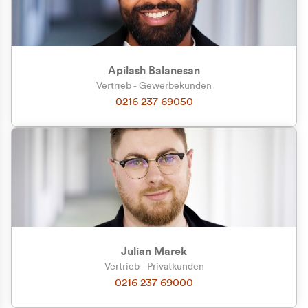
Apilash Balanesan
Vertrieb - Gewerbekunden
Zu welcher Kundengruppe
0216 237 69050
gehören Sie?
Privatkunde (inkl. MwSt.)
Geschäftskunde (exkl. MwSt.)
Julian Marek
Vertrieb - Privatkunden
0216 237 69000