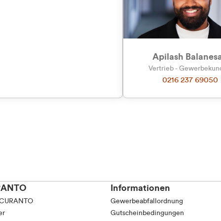
tkunde (inkl. MwSt.)
Präferenzen
Statistiken
tskunde (exkl. MwSt.)
Apilash Balanes
Vertrieb - Gewerbeku
0216 237 69050
Auswahl erlauben
RANTO
Informationen
 CURANTO
Gewerbeabfallordnung
er
Gutscheinbedingungen