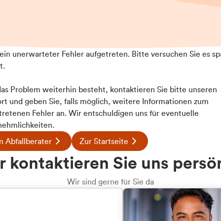
t ein unerwarteter Fehler aufgetreten. Bitte versuchen Sie es sp
t.
 das Problem weiterhin besteht, kontaktieren Sie bitte unseren
rt und geben Sie, falls möglich, weitere Informationen zum
Details
tretenen Fehler an. Wir entschuldigen uns für eventuelle
ehmlichkeiten.
 Abfallberater
Zur Startseite
ookies
u welcher
 kontaktieren Sie uns persö
 Inhalte und Anzeigen zu personalisieren, Funktionen für
dengruppe
e auf unsere Website zu analysieren. Außerdem geben wir I
Wir sind gerne für Sie da
te an unsere Partner für soziale Medien, Werbung und An
rmationen möglicherweise mit weiteren Daten zusammen, di
hören Sie?
hmen Ihrer Nutzung der Dienste gesammelt haben.