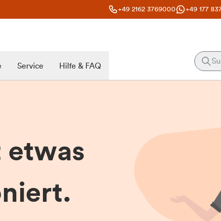
+49 2162 3769000
+49 177 83
e
Service
Hilfe & FAQ
t etwas
niert.