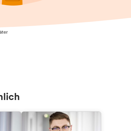
äter
nlich