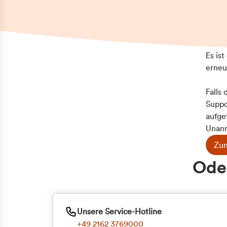
Es is
erneu
Falls
Suppo
aufge
Unann
Zum
Z
Oder
Kun
ge
Unsere Service-Hotline
+49 2162 3769000