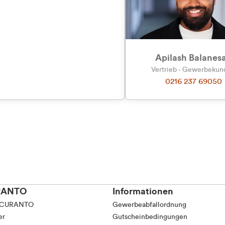
tkunde (inkl. MwSt.)
tskunde (exkl. MwSt.)
Apilash Balanes
Vertrieb - Gewerbeku
0216 237 69050
RANTO
Informationen
 CURANTO
Gewerbeabfallordnung
er
Gutscheinbedingungen