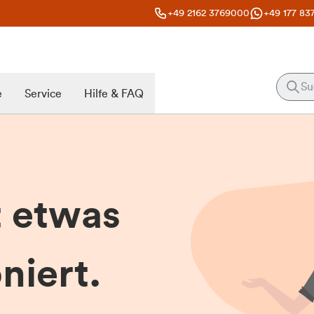
+49 2162 3769000
+49 177 83
e
Service
Hilfe & FAQ
t etwas
niert.