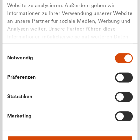
Website zu analysieren. Außerdem geben wir
Informationen zu Ihrer Verwendung unserer Website
an unsere Partner für soziale Medien, Werbung und
Analysen weiter. Unsere Partner führen diese
Apilash Balanesan
Informationen möglicherweise mit weiteren Daten
Vertrieb - Gewerbekunden
Zu welcher Kundengruppe
zusammen, die Sie ihnen bereitgestellt haben oder
0216 237 69050
Einwilligungsauswahl
die sie im Rahmen Ihrer Nutzung der Dienste
gehören Sie?
Notwendig
gesammelt haben.
Privatkunde (inkl. MwSt.)
Präferenzen
Geschäftskunde (exkl. MwSt.)
Statistiken
Julian Marek
Marketing
Vertrieb - Privatkunden
0216 237 69000