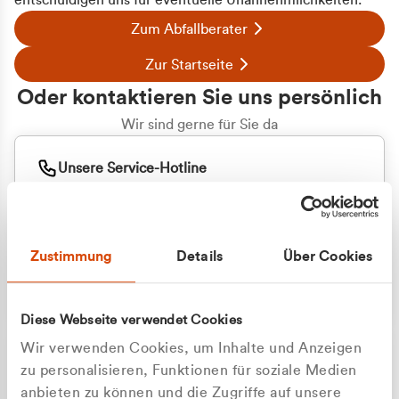
entschuldigen uns für eventuelle Unannehmlichkeiten.
Zum Abfallberater
Zur Startseite
Oder kontaktieren Sie uns persönlich
Wir sind gerne für Sie da
Unsere Service-Hotline
+49 2162 3769000
Mo. - Fr. 08.00 - 16:30 Uhr
Whatsapp
+49 177 8376058
Zustimmung
Details
Über Cookies
Sie benötigen ein individuelles Angebot?
Unverbindliche Anfrage stellen
Diese Webseite verwendet Cookies
Wir verwenden Cookies, um Inhalte und Anzeigen
zu personalisieren, Funktionen für soziale Medien
anbieten zu können und die Zugriffe auf unsere