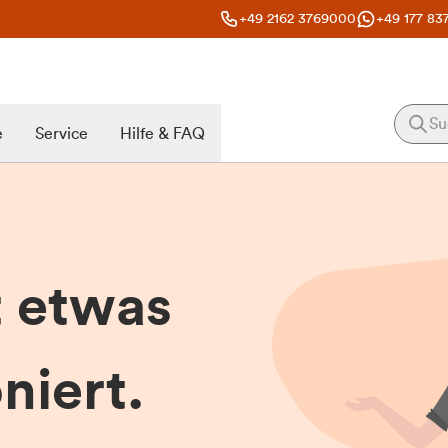
+49 2162 3769000
+49 177 83
e
Service
Hilfe & FAQ
t etwas
niert.