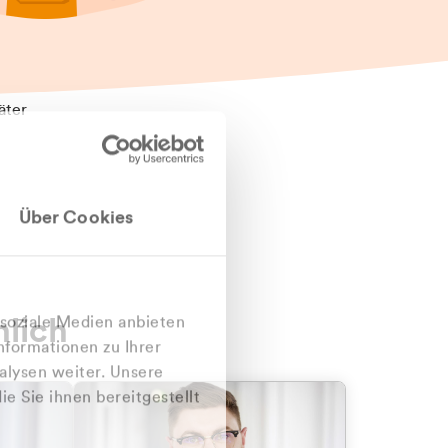
äter
Über Cookies
nlich
 soziale Medien anbieten
nformationen zu Ihrer
alysen weiter. Unsere
e Sie ihnen bereitgestellt