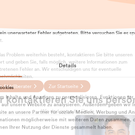
t ein unerwarteter Fehler aufgetreten. Bitte versuchen Sie es sp
t.
 das Problem weiterhin besteht, kontaktieren Sie bitte unseren
rt und geben Sie, falls möglich, weitere Informationen zum
Details
tretenen Fehler an. Wir entschuldigen uns für eventuelle
ehmlichkeiten.
 Abfallberater
Zur Startseite
ookies
u welcher
 kontaktieren Sie uns persö
 Inhalte und Anzeigen zu personalisieren, Funktionen für
dengruppe
e auf unsere Website zu analysieren. Außerdem geben wir I
Wir sind gerne für Sie da
te an unsere Partner für soziale Medien, Werbung und An
rmationen möglicherweise mit weiteren Daten zusammen, di
hören Sie?
hmen Ihrer Nutzung der Dienste gesammelt haben.