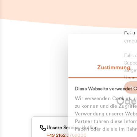
Es is
erneu
Falls
Suppo
Zustimmung
aufge
Unann
Zum
Diese Webseite verwendet C
Z
Oder
Wir verwenden Cookies, um
Kun
zu können und die Zugriff
Verwendung unserer Websi
Partner führen diese Info
ge
Unsere Service-Hotline
haben oder die sie im Ra
+49 2162 3769000