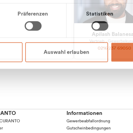
tkunde (inkl. MwSt.)
Präferenzen
Statistiken
tskunde (exkl. MwSt.)
Apilash Balanes
Vertrieb - Gewerbeku
0216 237 69050
Auswahl erlauben
RANTO
Informationen
 CURANTO
Gewerbeabfallordnung
er
Gutscheinbedingungen