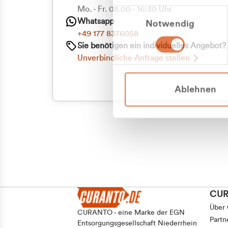
Priva
Mo. - Fr. 08.00 - 16:30 Uhr
Einwilligungsauswahl
Whatsapp
Notwendig
Geschäf
+49 177 8376058
Sie benötigen ein individuelles Angebot?
Unverbindliche Anfrage stellen
Ablehnen
CU
Über
CURANTO - eine Marke der EGN
Partn
Entsorgungsgesellschaft Niederrhein