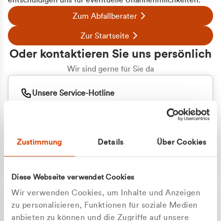
entschuldigen uns für eventuelle Unannehmlichkeiten.
Zum Abfallberater
Zur Startseite
Oder kontaktieren Sie uns persönlich
Wir sind gerne für Sie da
Unsere Service-Hotline
+49 2162 3769000
Mo. - Fr. 08.00 - 16:30 Uhr
Whatsapp
+49 177 8376058
Zustimmung
Details
Über Cookies
Sie benötigen ein individuelles Angebot?
Unverbindliche Anfrage stellen
Diese Webseite verwendet Cookies
Wir verwenden Cookies, um Inhalte und Anzeigen
zu personalisieren, Funktionen für soziale Medien
anbieten zu können und die Zugriffe auf unsere