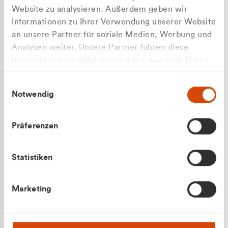
Website zu analysieren. Außerdem geben wir
Informationen zu Ihrer Verwendung unserer Website
an unsere Partner für soziale Medien, Werbung und
Analysen weiter. Unsere Partner führen diese
Apilash Balanesan
Informationen möglicherweise mit weiteren Daten
Vertrieb - Gewerbekunden
zusammen, die Sie ihnen bereitgestellt haben oder
0216 237 69050
Einwilligungsauswahl
die sie im Rahmen Ihrer Nutzung der Dienste
Notwendig
gesammelt haben.
Präferenzen
Statistiken
Julian Marek
Marketing
Vertrieb - Privatkunden
0216 237 69000