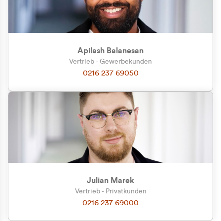
Apilash Balanesan
Vertrieb - Gewerbekunden
Zu welcher Kundengruppe
0216 237 69050
gehören Sie?
Privatkunde (inkl. MwSt.)
Geschäftskunde (exkl. MwSt.)
Julian Marek
Vertrieb - Privatkunden
0216 237 69000