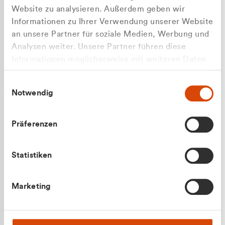
Website zu analysieren. Außerdem geben wir
Informationen zu Ihrer Verwendung unserer Website
an unsere Partner für soziale Medien, Werbung und
Analysen weiter. Unsere Partner führen diese
Apilash Balanesan
Informationen möglicherweise mit weiteren Daten
Vertrieb - Gewerbekunden
Zu welcher Kundengruppe
zusammen, die Sie ihnen bereitgestellt haben oder
0216 237 69050
Einwilligungsauswahl
die sie im Rahmen Ihrer Nutzung der Dienste
gehören Sie?
Notwendig
gesammelt haben.
Privatkunde (inkl. MwSt.)
Präferenzen
Geschäftskunde (exkl. MwSt.)
Statistiken
Julian Marek
Marketing
Vertrieb - Privatkunden
0216 237 69000