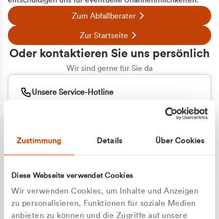
entschuldigen uns für eventuelle Unannehmlichkeiten.
Zum Abfallberater
Zur Startseite
Oder kontaktieren Sie uns persönlich
Wir sind gerne für Sie da
Unsere Service-Hotline
+49 2162 3769000
Mo. - Fr. 08.00 - 16:30 Uhr
Whatsapp
+49 177 8376058
Zustimmung
Details
Über Cookies
Sie benötigen ein individuelles Angebot?
Unverbindliche Anfrage stellen
Diese Webseite verwendet Cookies
Wir verwenden Cookies, um Inhalte und Anzeigen
zu personalisieren, Funktionen für soziale Medien
anbieten zu können und die Zugriffe auf unsere