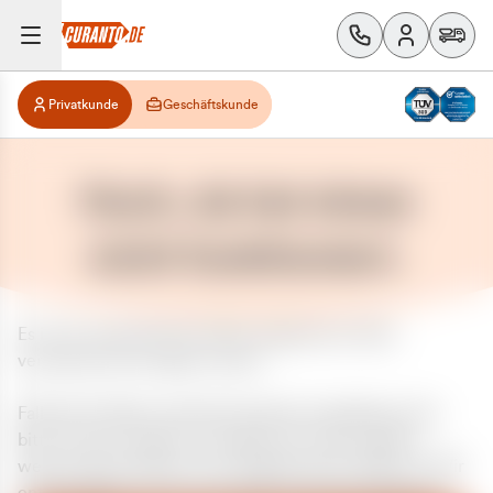
Privatkunde
Geschäftskunde
Huch, da hat etwas
nicht funktioniert.
Es ist ein unerwarteter Fehler aufgetreten. Bitte
versuchen Sie es später erneut.
Falls das Problem weiterhin besteht, kontaktieren Sie
bitte unseren Support und geben Sie, falls möglich,
weitere Informationen zum aufgetretenen Fehler an. Wir