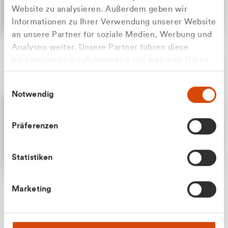
Website zu analysieren. Außerdem geben wir
Informationen zu Ihrer Verwendung unserer Website
an unsere Partner für soziale Medien, Werbung und
Analysen weiter. Unsere Partner führen diese
Apilash Balanesan
Informationen möglicherweise mit weiteren Daten
Vertrieb - Gewerbekunden
Zu welcher Kundengruppe
zusammen, die Sie ihnen bereitgestellt haben oder
0216 237 69050
Einwilligungsauswahl
die sie im Rahmen Ihrer Nutzung der Dienste
gehören Sie?
Notwendig
gesammelt haben.
Privatkunde (inkl. MwSt.)
Präferenzen
Geschäftskunde (exkl. MwSt.)
Statistiken
Julian Marek
Marketing
Vertrieb - Privatkunden
0216 237 69000