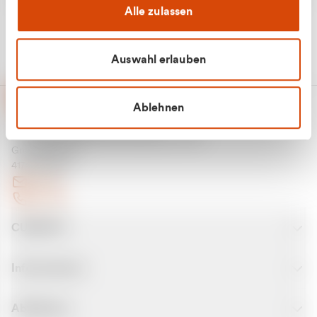
Alle zulassen
Auswahl erlauben
Ablehnen
CURANTO - eine Marke der EGN
Entsorgungsgesellschaft Niederrhein mbH
Greefsallee 1-5
41747 Viersen
E-Mail
Kontakt
CURANTO
Informationen
Abfallarten