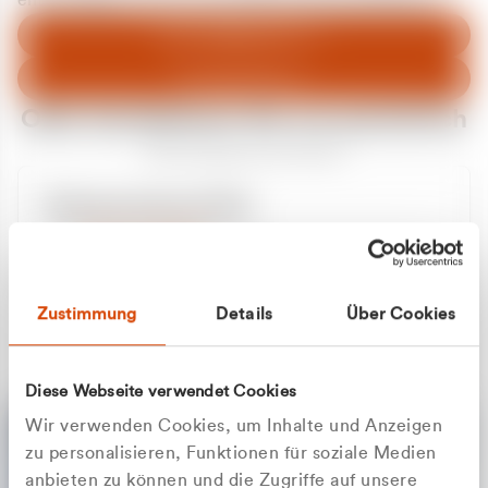
entschuldigen uns für eventuelle Unannehmlichkeiten.
Zum Abfallberater
Zur Startseite
Oder kontaktieren Sie uns persönlich
Wir sind gerne für Sie da
Unsere Service-Hotline
+49 2162 3769000
Mo. - Fr. 08.00 - 16:30 Uhr
Whatsapp
+49 177 8376058
Zustimmung
Details
Über Cookies
Sie benötigen ein individuelles Angebot?
Unverbindliche Anfrage stellen
Diese Webseite verwendet Cookies
Wir verwenden Cookies, um Inhalte und Anzeigen
zu personalisieren, Funktionen für soziale Medien
anbieten zu können und die Zugriffe auf unsere