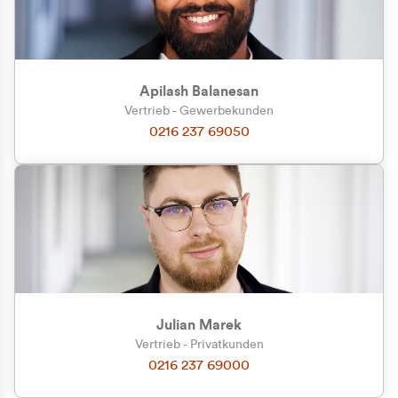
Apilash Balanesan
Vertrieb - Gewerbekunden
Zu welcher Kundengruppe
0216 237 69050
gehören Sie?
Privatkunde (inkl. MwSt.)
Geschäftskunde (exkl. MwSt.)
Julian Marek
Vertrieb - Privatkunden
0216 237 69000