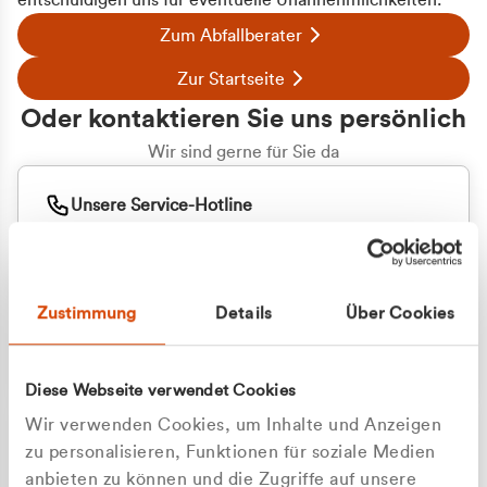
entschuldigen uns für eventuelle Unannehmlichkeiten.
Zum Abfallberater
Zur Startseite
Oder kontaktieren Sie uns persönlich
Wir sind gerne für Sie da
Unsere Service-Hotline
+49 2162 3769000
Mo. - Fr. 08.00 - 16:30 Uhr
Whatsapp
+49 177 8376058
Zustimmung
Details
Über Cookies
Sie benötigen ein individuelles Angebot?
Unverbindliche Anfrage stellen
Diese Webseite verwendet Cookies
Wir verwenden Cookies, um Inhalte und Anzeigen
zu personalisieren, Funktionen für soziale Medien
anbieten zu können und die Zugriffe auf unsere