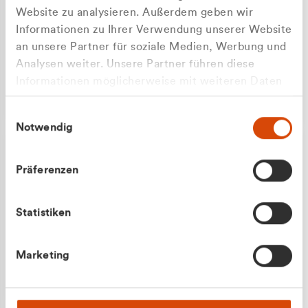
Website zu analysieren. Außerdem geben wir
Informationen zu Ihrer Verwendung unserer Website
an unsere Partner für soziale Medien, Werbung und
Analysen weiter. Unsere Partner führen diese
Apilash Balanesan
Informationen möglicherweise mit weiteren Daten
Vertrieb - Gewerbekunden
zusammen, die Sie ihnen bereitgestellt haben oder
0216 237 69050
Einwilligungsauswahl
die sie im Rahmen Ihrer Nutzung der Dienste
Notwendig
gesammelt haben.
Präferenzen
Statistiken
Julian Marek
Marketing
Vertrieb - Privatkunden
0216 237 69000