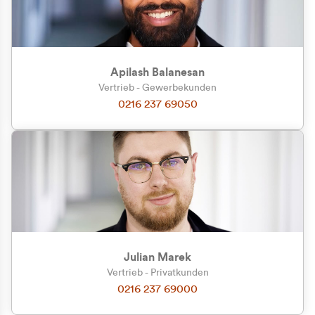
Apilash Balanesan
Vertrieb - Gewerbekunden
Zu welcher Kundengruppe
0216 237 69050
gehören Sie?
Privatkunde (inkl. MwSt.)
Geschäftskunde (exkl. MwSt.)
Julian Marek
Vertrieb - Privatkunden
0216 237 69000