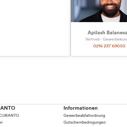
tkunde (inkl. MwSt.)
tskunde (exkl. MwSt.)
Apilash Balanes
Vertrieb - Gewerbeku
0216 237 69050
RANTO
Informationen
 CURANTO
Gewerbeabfallordnung
er
Gutscheinbedingungen