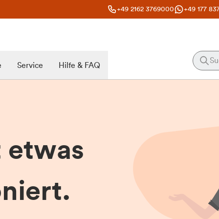
+49 2162 3769000
+49 177 83
e
Service
Hilfe & FAQ
t etwas
niert.