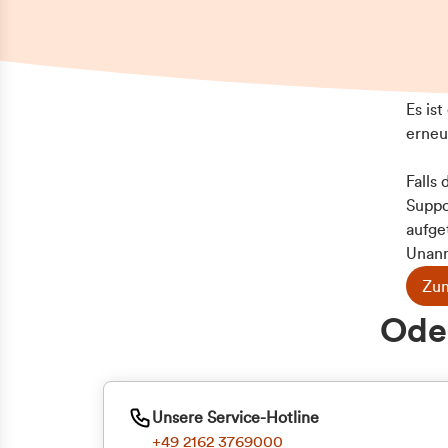
Es is
erneu
Falls
Suppo
aufge
Unann
Zum
Z
Oder
Kun
ge
Unsere Service-Hotline
+49 2162 3769000