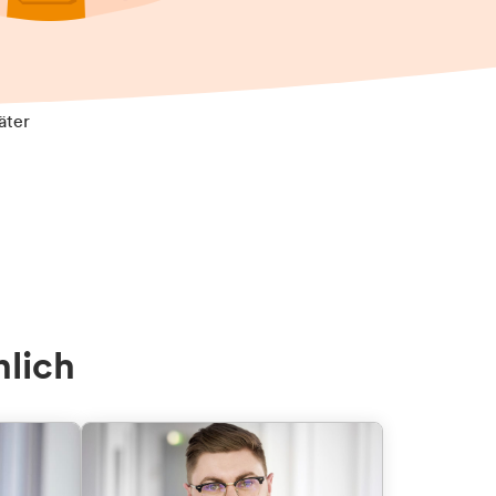
äter
nlich