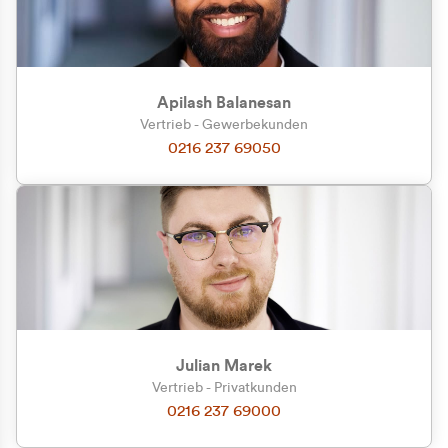
Apilash Balanesan
Vertrieb - Gewerbekunden
Zu welcher Kundengruppe
0216 237 69050
gehören Sie?
Privatkunde (inkl. MwSt.)
Geschäftskunde (exkl. MwSt.)
Julian Marek
Vertrieb - Privatkunden
0216 237 69000