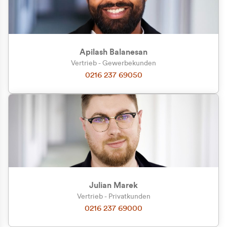
Apilash Balanesan
Vertrieb - Gewerbekunden
Zu welcher Kundengruppe
0216 237 69050
gehören Sie?
Privatkunde (inkl. MwSt.)
Geschäftskunde (exkl. MwSt.)
Julian Marek
Vertrieb - Privatkunden
0216 237 69000