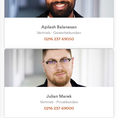
Apilash Balanesan
Vertrieb - Gewerbekunden
Zu welcher Kundengruppe
0216 237 69050
gehören Sie?
Privatkunde (inkl. MwSt.)
Geschäftskunde (exkl. MwSt.)
Julian Marek
Vertrieb - Privatkunden
0216 237 69000