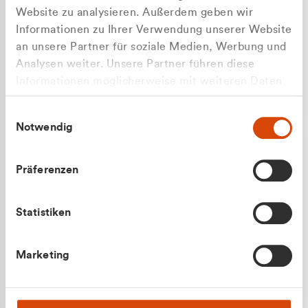
Website zu analysieren. Außerdem geben wir
Informationen zu Ihrer Verwendung unserer Website
an unsere Partner für soziale Medien, Werbung und
Analysen weiter. Unsere Partner führen diese
Apilash Balanesan
Informationen möglicherweise mit weiteren Daten
Vertrieb - Gewerbekunden
zusammen, die Sie ihnen bereitgestellt haben oder
0216 237 69050
Einwilligungsauswahl
die sie im Rahmen Ihrer Nutzung der Dienste
Notwendig
gesammelt haben.
Präferenzen
Statistiken
Julian Marek
Marketing
Vertrieb - Privatkunden
0216 237 69000