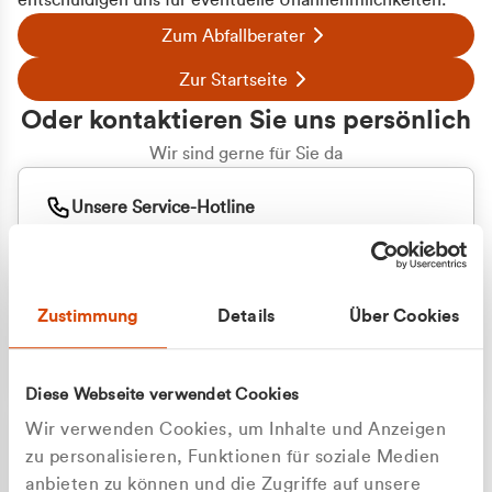
entschuldigen uns für eventuelle Unannehmlichkeiten.
Zum Abfallberater
Zur Startseite
Oder kontaktieren Sie uns persönlich
Wir sind gerne für Sie da
Unsere Service-Hotline
+49 2162 3769000
Mo. - Fr. 08.00 - 16:30 Uhr
Whatsapp
+49 177 8376058
Zustimmung
Details
Über Cookies
Sie benötigen ein individuelles Angebot?
Unverbindliche Anfrage stellen
Diese Webseite verwendet Cookies
Wir verwenden Cookies, um Inhalte und Anzeigen
zu personalisieren, Funktionen für soziale Medien
anbieten zu können und die Zugriffe auf unsere