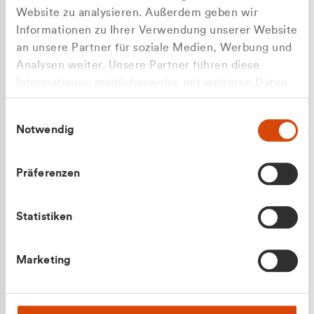
Website zu analysieren. Außerdem geben wir
Informationen zu Ihrer Verwendung unserer Website
an unsere Partner für soziale Medien, Werbung und
Analysen weiter. Unsere Partner führen diese
Apilash Balanesan
Informationen möglicherweise mit weiteren Daten
Vertrieb - Gewerbekunden
zusammen, die Sie ihnen bereitgestellt haben oder
0216 237 69050
Einwilligungsauswahl
die sie im Rahmen Ihrer Nutzung der Dienste
Notwendig
gesammelt haben.
Präferenzen
Statistiken
Julian Marek
Marketing
Vertrieb - Privatkunden
0216 237 69000