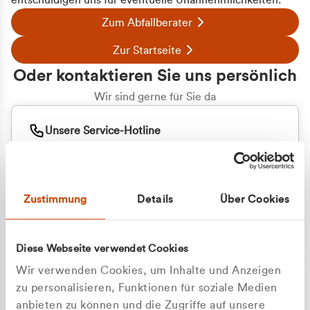
entschuldigen uns für eventuelle Unannehmlichkeiten.
Zum Abfallberater
Zur Startseite
Oder kontaktieren Sie uns persönlich
Wir sind gerne für Sie da
Unsere Service-Hotline
+49 2162 3769000
Mo. - Fr. 08.00 - 16:30 Uhr
Whatsapp
+49 177 8376058
Zustimmung
Details
Über Cookies
Sie benötigen ein individuelles Angebot?
Unverbindliche Anfrage stellen
Diese Webseite verwendet Cookies
Wir verwenden Cookies, um Inhalte und Anzeigen
zu personalisieren, Funktionen für soziale Medien
anbieten zu können und die Zugriffe auf unsere