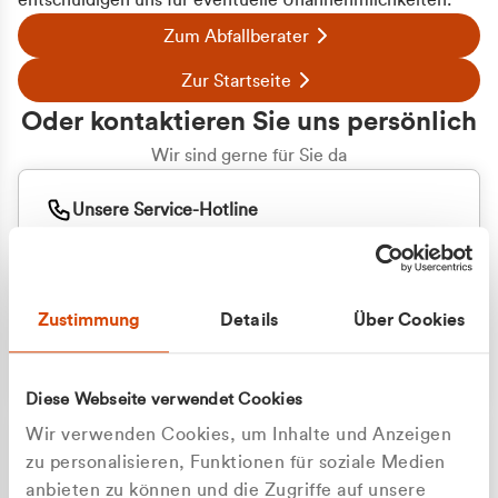
entschuldigen uns für eventuelle Unannehmlichkeiten.
Zum Abfallberater
Zur Startseite
Oder kontaktieren Sie uns persönlich
Wir sind gerne für Sie da
Unsere Service-Hotline
+49 2162 3769000
Mo. - Fr. 08.00 - 16:30 Uhr
Whatsapp
+49 177 8376058
Zustimmung
Details
Über Cookies
Sie benötigen ein individuelles Angebot?
Unverbindliche Anfrage stellen
Diese Webseite verwendet Cookies
Wir verwenden Cookies, um Inhalte und Anzeigen
zu personalisieren, Funktionen für soziale Medien
anbieten zu können und die Zugriffe auf unsere