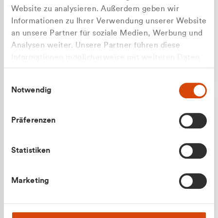
Website zu analysieren. Außerdem geben wir
Informationen zu Ihrer Verwendung unserer Website
an unsere Partner für soziale Medien, Werbung und
Analysen weiter. Unsere Partner führen diese
Apilash Balanesan
Informationen möglicherweise mit weiteren Daten
Vertrieb - Gewerbekunden
zusammen, die Sie ihnen bereitgestellt haben oder
0216 237 69050
Einwilligungsauswahl
die sie im Rahmen Ihrer Nutzung der Dienste
Notwendig
gesammelt haben.
Präferenzen
Statistiken
Julian Marek
Marketing
Vertrieb - Privatkunden
0216 237 69000