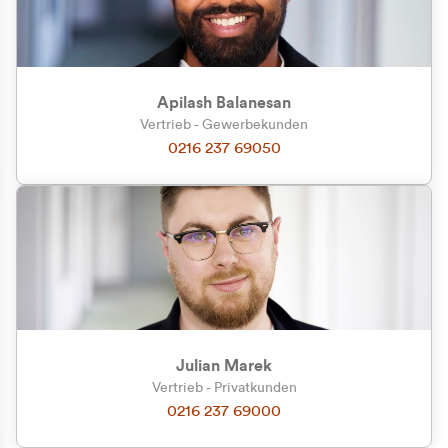
Apilash Balanesan
Vertrieb - Gewerbekunden
Zu welcher Kundengruppe
0216 237 69050
gehören Sie?
Privatkunde (inkl. MwSt.)
Geschäftskunde (exkl. MwSt.)
Julian Marek
Vertrieb - Privatkunden
0216 237 69000