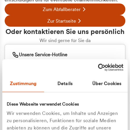
entschuldigen uns für eventuelle Unannehmlichkeiten.
Zum Abfallberater
Zur Startseite
Oder kontaktieren Sie uns persönlich
Wir sind gerne für Sie da
Unsere Service-Hotline
+49 2162 3769000
Mo. - Fr. 08.00 - 16:30 Uhr
Whatsapp
+49 177 8376058
Zustimmung
Details
Über Cookies
Sie benötigen ein individuelles Angebot?
Unverbindliche Anfrage stellen
Diese Webseite verwendet Cookies
Wir verwenden Cookies, um Inhalte und Anzeigen
zu personalisieren, Funktionen für soziale Medien
anbieten zu können und die Zugriffe auf unsere