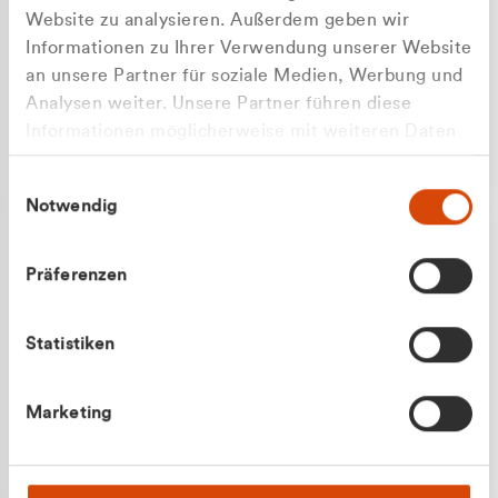
Website zu analysieren. Außerdem geben wir
Informationen zu Ihrer Verwendung unserer Website
an unsere Partner für soziale Medien, Werbung und
Analysen weiter. Unsere Partner führen diese
Apilash Balanesan
Informationen möglicherweise mit weiteren Daten
Vertrieb - Gewerbekunden
Zu welcher Kundengruppe
zusammen, die Sie ihnen bereitgestellt haben oder
0216 237 69050
Einwilligungsauswahl
die sie im Rahmen Ihrer Nutzung der Dienste
gehören Sie?
Notwendig
gesammelt haben.
Privatkunde (inkl. MwSt.)
Präferenzen
Geschäftskunde (exkl. MwSt.)
Statistiken
Julian Marek
Marketing
Vertrieb - Privatkunden
0216 237 69000