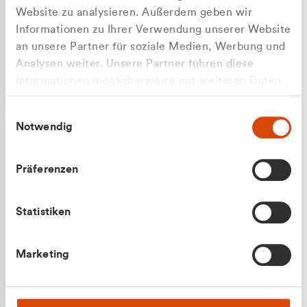
Website zu analysieren. Außerdem geben wir
Informationen zu Ihrer Verwendung unserer Website
an unsere Partner für soziale Medien, Werbung und
Analysen weiter. Unsere Partner führen diese
Apilash Balanesan
Informationen möglicherweise mit weiteren Daten
Vertrieb - Gewerbekunden
Zu welcher Kundengruppe
zusammen, die Sie ihnen bereitgestellt haben oder
0216 237 69050
Einwilligungsauswahl
die sie im Rahmen Ihrer Nutzung der Dienste
gehören Sie?
Notwendig
gesammelt haben.
Privatkunde (inkl. MwSt.)
Präferenzen
Geschäftskunde (exkl. MwSt.)
Statistiken
Julian Marek
Marketing
Vertrieb - Privatkunden
0216 237 69000