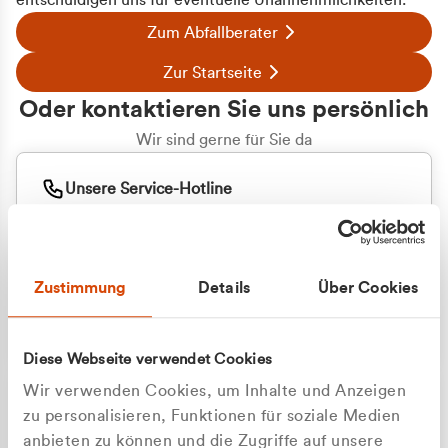
entschuldigen uns für eventuelle Unannehmlichkeiten.
Zum Abfallberater
Zur Startseite
Oder kontaktieren Sie uns persönlich
Wir sind gerne für Sie da
Unsere Service-Hotline
+49 2162 3769000
Mo. - Fr. 08.00 - 16:30 Uhr
Whatsapp
+49 177 8376058
Zustimmung
Details
Über Cookies
Sie benötigen ein individuelles Angebot?
Unverbindliche Anfrage stellen
Diese Webseite verwendet Cookies
Wir verwenden Cookies, um Inhalte und Anzeigen
zu personalisieren, Funktionen für soziale Medien
anbieten zu können und die Zugriffe auf unsere