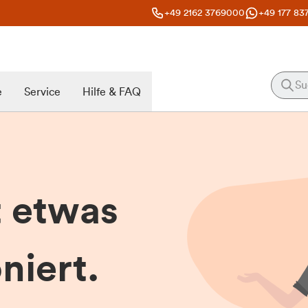
+49 2162 3769000
+49 177 83
e
Service
Hilfe & FAQ
t etwas
niert.