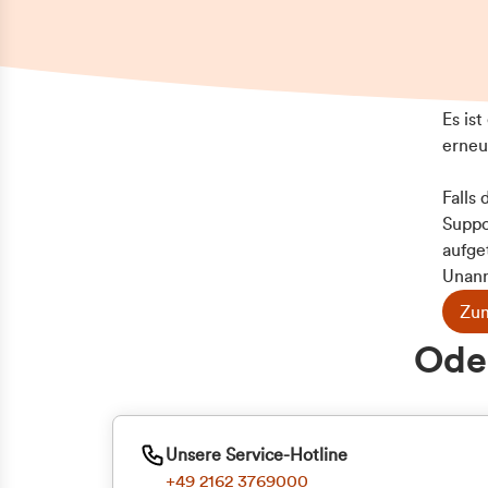
Es is
erneu
Falls
Suppo
aufge
Unann
Zum
Z
Oder
Kun
ge
Unsere Service-Hotline
+49 2162 3769000