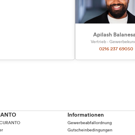
tkunde (inkl. MwSt.)
tskunde (exkl. MwSt.)
Apilash Balanes
Vertrieb - Gewerbeku
0216 237 69050
RANTO
Informationen
 CURANTO
Gewerbeabfallordnung
er
Gutscheinbedingungen