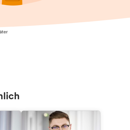
äter
nlich