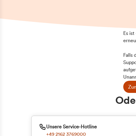
Es is
erneu
Falls
Suppo
aufge
Unann
Zum
Z
Oder
Kun
ge
Unsere Service-Hotline
+49 2162 3769000