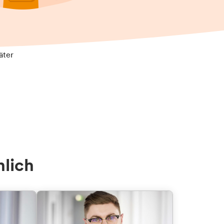
äter
nlich