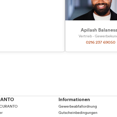
tkunde (inkl. MwSt.)
tskunde (exkl. MwSt.)
Apilash Balanes
Vertrieb - Gewerbeku
0216 237 69050
RANTO
Informationen
 CURANTO
Gewerbeabfallordnung
er
Gutscheinbedingungen