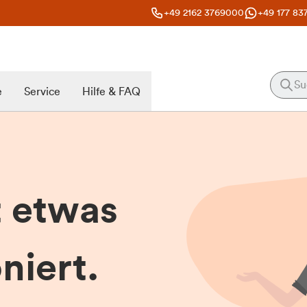
+49 2162 3769000
+49 177 83
e
Service
Hilfe & FAQ
t etwas
niert.