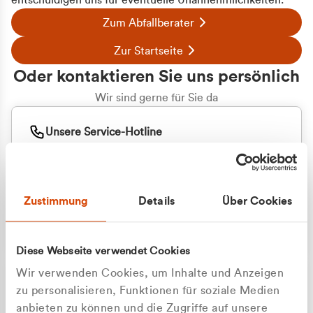
entschuldigen uns für eventuelle Unannehmlichkeiten.
Zum Abfallberater
Zur Startseite
Oder kontaktieren Sie uns persönlich
Wir sind gerne für Sie da
Unsere Service-Hotline
+49 2162 3769000
Mo. - Fr. 08.00 - 16:30 Uhr
Whatsapp
+49 177 8376058
Zustimmung
Details
Über Cookies
Sie benötigen ein individuelles Angebot?
Unverbindliche Anfrage stellen
Diese Webseite verwendet Cookies
Wir verwenden Cookies, um Inhalte und Anzeigen
zu personalisieren, Funktionen für soziale Medien
anbieten zu können und die Zugriffe auf unsere