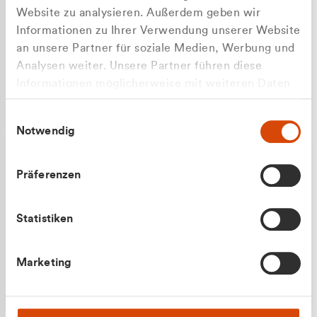
Website zu analysieren. Außerdem geben wir
Informationen zu Ihrer Verwendung unserer Website
an unsere Partner für soziale Medien, Werbung und
Analysen weiter. Unsere Partner führen diese
Apilash Balanesan
Informationen möglicherweise mit weiteren Daten
Vertrieb - Gewerbekunden
Zu welcher Kundengruppe
zusammen, die Sie ihnen bereitgestellt haben oder
0216 237 69050
Einwilligungsauswahl
die sie im Rahmen Ihrer Nutzung der Dienste
gehören Sie?
Notwendig
gesammelt haben.
Privatkunde (inkl. MwSt.)
Präferenzen
Geschäftskunde (exkl. MwSt.)
Statistiken
Julian Marek
Marketing
Vertrieb - Privatkunden
0216 237 69000