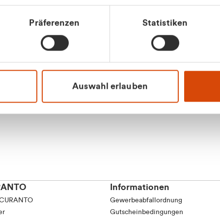
Präferenzen
Statistiken
Apilash Balanes
Vertrieb - Gewerbeku
0216 237 69050
Auswahl erlauben
RANTO
Informationen
 CURANTO
Gewerbeabfallordnung
er
Gutscheinbedingungen