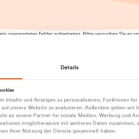
t ein unerwarteter Fehler aufgetreten. Bitte versuchen Sie es sp
t.
 das Problem weiterhin besteht, kontaktieren Sie bitte unseren
rt und geben Sie, falls möglich, weitere Informationen zum
Details
tretenen Fehler an. Wir entschuldigen uns für eventuelle
ehmlichkeiten.
 Abfallberater
Zur Startseite
ookies
 kontaktieren Sie uns persö
 Inhalte und Anzeigen zu personalisieren, Funktionen für
e auf unsere Website zu analysieren. Außerdem geben wir I
Wir sind gerne für Sie da
te an unsere Partner für soziale Medien, Werbung und An
rmationen möglicherweise mit weiteren Daten zusammen, di
hmen Ihrer Nutzung der Dienste gesammelt haben.