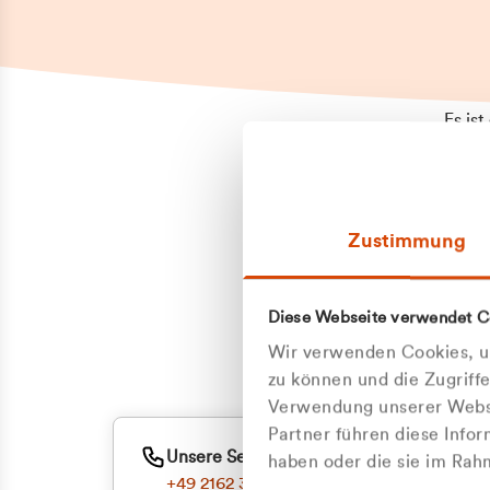
Es is
erneu
Falls
Suppo
Zustimmung
aufge
Unann
Zum
Diese Webseite verwendet C
Oder
Wir verwenden Cookies, um
zu können und die Zugriff
Verwendung unserer Websi
Partner führen diese Info
Unsere Service-Hotline
haben oder die sie im Ra
+49 2162 3769000