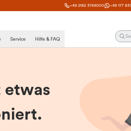
+49 2162 3769000
+49 177 83
e
Service
Hilfe & FAQ
t etwas
niert.