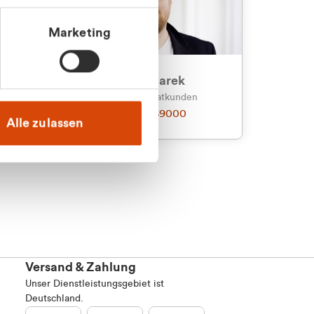
Marketing
an
Julian Marek
nden
Vertrieb - Privatkunden
0216 237 69000
Alle zulassen
Versand & Zahlung
Unser Dienstleistungsgebiet ist
Deutschland.