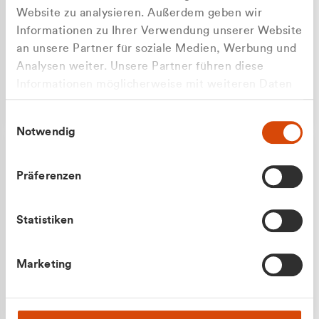
Website zu analysieren. Außerdem geben wir
Informationen zu Ihrer Verwendung unserer Website
an unsere Partner für soziale Medien, Werbung und
Analysen weiter. Unsere Partner führen diese
Apilash Balanesan
Informationen möglicherweise mit weiteren Daten
Vertrieb - Gewerbekunden
zusammen, die Sie ihnen bereitgestellt haben oder
0216 237 69050
Einwilligungsauswahl
die sie im Rahmen Ihrer Nutzung der Dienste
Notwendig
gesammelt haben.
Präferenzen
Statistiken
Julian Marek
Marketing
Vertrieb - Privatkunden
0216 237 69000