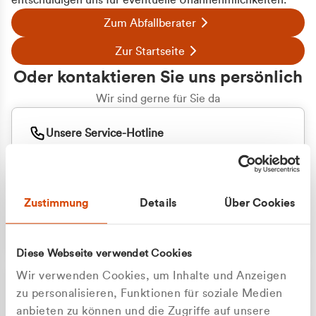
entschuldigen uns für eventuelle Unannehmlichkeiten.
Zum Abfallberater
Zur Startseite
Oder kontaktieren Sie uns persönlich
Wir sind gerne für Sie da
Unsere Service-Hotline
+49 2162 3769000
Mo. - Fr. 08.00 - 16:30 Uhr
Whatsapp
+49 177 8376058
Zustimmung
Details
Über Cookies
Sie benötigen ein individuelles Angebot?
Unverbindliche Anfrage stellen
Diese Webseite verwendet Cookies
Wir verwenden Cookies, um Inhalte und Anzeigen
zu personalisieren, Funktionen für soziale Medien
anbieten zu können und die Zugriffe auf unsere