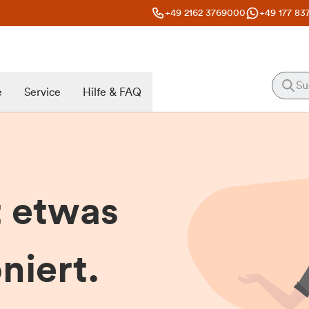
+49 2162 3769000
+49 177 83
e
Service
Hilfe & FAQ
t etwas
niert.