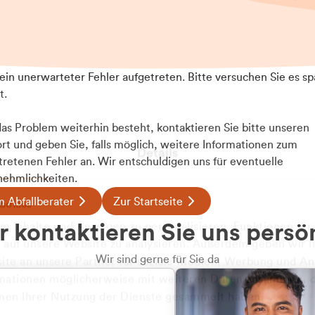
t ein unerwarteter Fehler aufgetreten. Bitte versuchen Sie es sp
t.
 das Problem weiterhin besteht, kontaktieren Sie bitte unseren
rt und geben Sie, falls möglich, weitere Informationen zum
Details
tretenen Fehler an. Wir entschuldigen uns für eventuelle
ehmlichkeiten.
 Abfallberater
Zur Startseite
ookies
u welcher
 kontaktieren Sie uns persö
 Inhalte und Anzeigen zu personalisieren, Funktionen für
dengruppe
e auf unsere Website zu analysieren. Außerdem geben wir I
Wir sind gerne für Sie da
te an unsere Partner für soziale Medien, Werbung und An
rmationen möglicherweise mit weiteren Daten zusammen, di
hören Sie?
hmen Ihrer Nutzung der Dienste gesammelt haben.