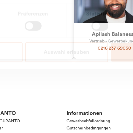
tkunde (inkl. MwSt.)
Präferenzen
Statistiken
tskunde (exkl. MwSt.)
Apilash Balanes
Vertrieb - Gewerbeku
0216 237 69050
Auswahl erlauben
RANTO
Informationen
 CURANTO
Gewerbeabfallordnung
er
Gutscheinbedingungen