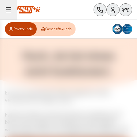
Privatkunde
Geschäftskunde
Huch, da hat etwas
nicht funktioniert.
Es ist ein unerwarteter Fehler aufgetreten. Bitte
versuchen Sie es später erneut.
Falls das Problem weiterhin besteht, kontaktieren Sie
bitte unseren Support und geben Sie, falls möglich,
weitere Informationen zum aufgetretenen Fehler an. Wir