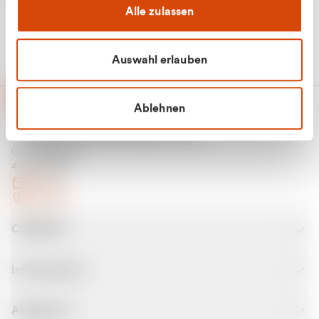
Alle zulassen
Auswahl erlauben
Ablehnen
CURANTO - eine Marke der EGN
Entsorgungsgesellschaft Niederrhein mbH
Greefsallee 1-5
41747 Viersen
E-Mail
Kontakt
CURANTO
Informationen
Abfallarten