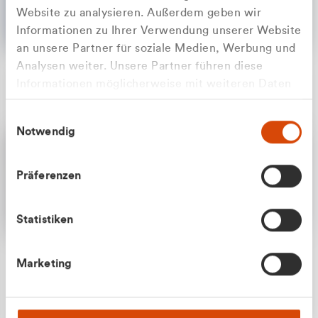
Website zu analysieren. Außerdem geben wir
Informationen zu Ihrer Verwendung unserer Website
an unsere Partner für soziale Medien, Werbung und
Analysen weiter. Unsere Partner führen diese
Apilash Balanesan
Informationen möglicherweise mit weiteren Daten
Vertrieb - Gewerbekunden
Zu welcher Kundengruppe
zusammen, die Sie ihnen bereitgestellt haben oder
0216 237 69050
Einwilligungsauswahl
die sie im Rahmen Ihrer Nutzung der Dienste
gehören Sie?
Notwendig
gesammelt haben.
Privatkunde (inkl. MwSt.)
Präferenzen
Geschäftskunde (exkl. MwSt.)
Statistiken
Julian Marek
Marketing
Vertrieb - Privatkunden
0216 237 69000