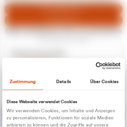
entschuldigen uns für eventuelle Unannehmlichkeiten.
Zum Abfallberater
Zur Startseite
Oder kontaktieren Sie uns persönlich
Wir sind gerne für Sie da
Unsere Service-Hotline
+49 2162 3769000
Mo. - Fr. 08.00 - 16:30 Uhr
Whatsapp
+49 177 8376058
Zustimmung
Details
Über Cookies
Sie benötigen ein individuelles Angebot?
Unverbindliche Anfrage stellen
Diese Webseite verwendet Cookies
Wir verwenden Cookies, um Inhalte und Anzeigen
zu personalisieren, Funktionen für soziale Medien
anbieten zu können und die Zugriffe auf unsere