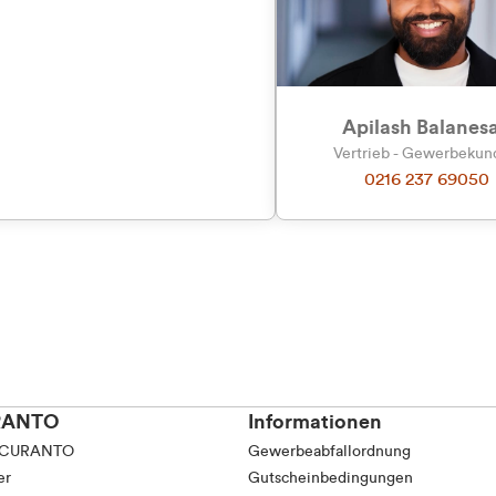
tkunde (inkl. MwSt.)
tskunde (exkl. MwSt.)
Apilash Balanes
Vertrieb - Gewerbeku
0216 237 69050
RANTO
Informationen
 CURANTO
Gewerbeabfallordnung
er
Gutscheinbedingungen