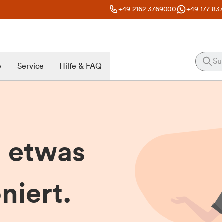
+49 2162 3769000
+49 177 83
e
Service
Hilfe & FAQ
t etwas
niert.