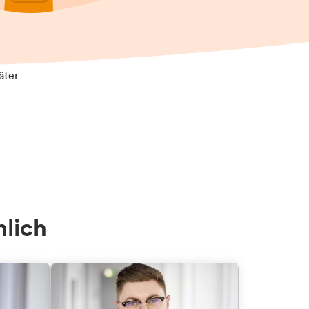
äter
nlich