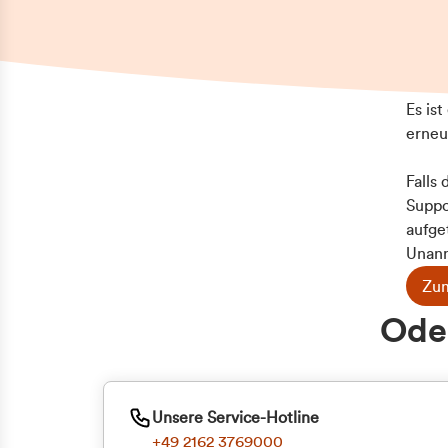
Es is
erneu
Falls
Suppo
aufge
Unann
Zum
Z
Oder
Kun
ge
Unsere Service-Hotline
+49 2162 3769000