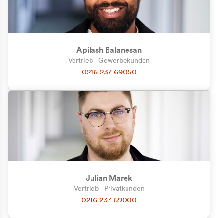
Apilash Balanesan
Vertrieb - Gewerbekunden
Zu welcher Kundengruppe
0216 237 69050
gehören Sie?
Privatkunde (inkl. MwSt.)
Geschäftskunde (exkl. MwSt.)
Julian Marek
Vertrieb - Privatkunden
0216 237 69000