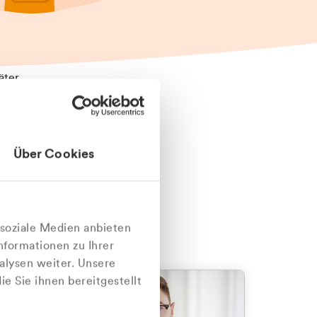
äter
Über Cookies
nlich
 soziale Medien anbieten
nformationen zu Ihrer
alysen weiter. Unsere
e Sie ihnen bereitgestellt