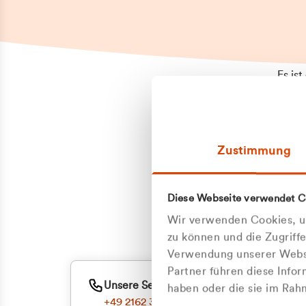
Es is
erneu
Falls
Suppo
Zustimmung
aufge
Unann
Zum
Diese Webseite verwendet C
Z
Oder
Wir verwenden Cookies, um
Kun
zu können und die Zugriff
Verwendung unserer Websi
Partner führen diese Info
ge
Unsere Service-Hotline
haben oder die sie im Ra
+49 2162 3769000