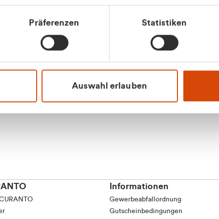
tkunde (inkl. MwSt.)
Präferenzen
Statistiken
tskunde (exkl. MwSt.)
Apilash Balanes
Vertrieb - Gewerbeku
0216 237 69050
Auswahl erlauben
RANTO
Informationen
 CURANTO
Gewerbeabfallordnung
er
Gutscheinbedingungen