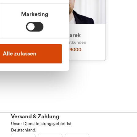
Marketing
an
Julian Marek
nden
Vertrieb - Privatkunden
0216 237 69000
Alle zulassen
Versand & Zahlung
Unser Dienstleistungsgebiet ist
Deutschland.