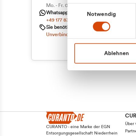
Priva
Mo. - Fr. 08.00 - 16:30 Uhr
Einwilligungsauswahl
Whatsapp
Notwendig
Geschäf
+49 177 8376058
Sie benötigen ein individuelles Angebot?
Unverbindliche Anfrage stellen
Ablehnen
CU
Über
CURANTO - eine Marke der EGN
Partn
Entsorgungsgesellschaft Niederrhein