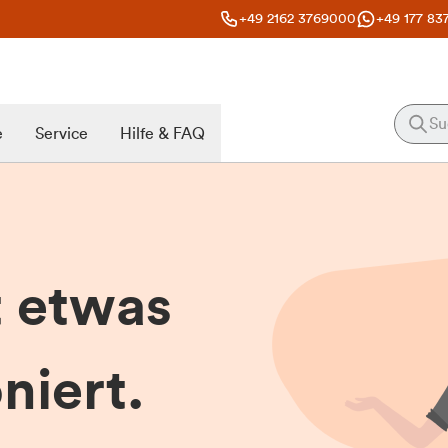
+49 2162 3769000
+49 177 83
e
Service
Hilfe & FAQ
t etwas
niert.