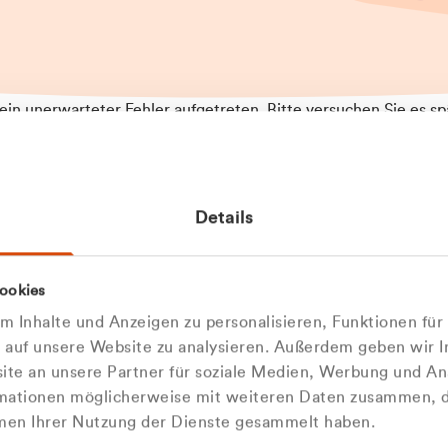
t ein unerwarteter Fehler aufgetreten. Bitte versuchen Sie es sp
t.
 das Problem weiterhin besteht, kontaktieren Sie bitte unseren
rt und geben Sie, falls möglich, weitere Informationen zum
Details
tretenen Fehler an. Wir entschuldigen uns für eventuelle
ehmlichkeiten.
 Abfallberater
Zur Startseite
ookies
u welcher
 kontaktieren Sie uns persö
 Inhalte und Anzeigen zu personalisieren, Funktionen für
dengruppe
e auf unsere Website zu analysieren. Außerdem geben wir I
Wir sind gerne für Sie da
te an unsere Partner für soziale Medien, Werbung und An
rmationen möglicherweise mit weiteren Daten zusammen, di
hören Sie?
hmen Ihrer Nutzung der Dienste gesammelt haben.