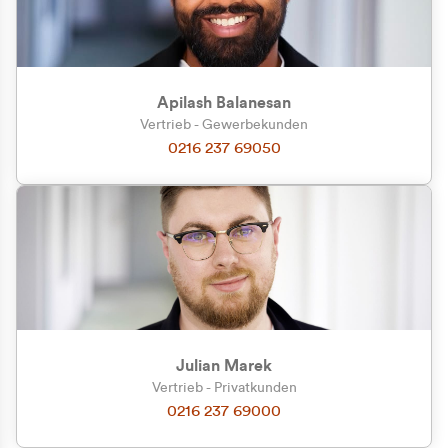
Apilash Balanesan
Vertrieb - Gewerbekunden
Zu welcher Kundengruppe
0216 237 69050
gehören Sie?
Privatkunde (inkl. MwSt.)
Geschäftskunde (exkl. MwSt.)
Julian Marek
Vertrieb - Privatkunden
0216 237 69000