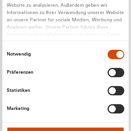
Website zu analysieren. Außerdem geben wir
Informationen zu Ihrer Verwendung unserer Website
an unsere Partner für soziale Medien, Werbung und
Analysen weiter. Unsere Partner führen diese
Apilash Balanesan
Informationen möglicherweise mit weiteren Daten
Vertrieb - Gewerbekunden
zusammen, die Sie ihnen bereitgestellt haben oder
0216 237 69050
Einwilligungsauswahl
die sie im Rahmen Ihrer Nutzung der Dienste
Notwendig
gesammelt haben.
Präferenzen
Statistiken
Julian Marek
Marketing
Vertrieb - Privatkunden
0216 237 69000