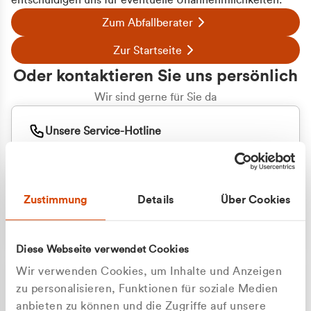
entschuldigen uns für eventuelle Unannehmlichkeiten.
Zum Abfallberater
Zur Startseite
Oder kontaktieren Sie uns persönlich
Wir sind gerne für Sie da
Unsere Service-Hotline
+49 2162 3769000
Mo. - Fr. 08.00 - 16:30 Uhr
Whatsapp
+49 177 8376058
Zustimmung
Details
Über Cookies
Sie benötigen ein individuelles Angebot?
Unverbindliche Anfrage stellen
Diese Webseite verwendet Cookies
Wir verwenden Cookies, um Inhalte und Anzeigen
zu personalisieren, Funktionen für soziale Medien
anbieten zu können und die Zugriffe auf unsere