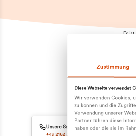
Es is
erneu
Falls
Suppo
Zustimmung
aufge
Unann
Zum
Diese Webseite verwendet C
Z
Oder
Wir verwenden Cookies, um
Kun
zu können und die Zugriff
Verwendung unserer Websi
Partner führen diese Info
ge
Unsere Service-Hotline
haben oder die sie im Ra
+49 2162 3769000