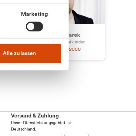
Marketing
an
Julian Marek
nden
Vertrieb - Privatkunden
0216 237 69000
Alle zulassen
Versand & Zahlung
Unser Dienstleistungsgebiet ist
Deutschland.