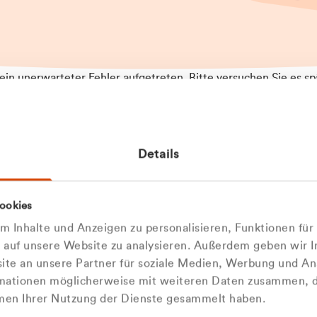
t ein unerwarteter Fehler aufgetreten. Bitte versuchen Sie es sp
t.
 das Problem weiterhin besteht, kontaktieren Sie bitte unseren
rt und geben Sie, falls möglich, weitere Informationen zum
Details
tretenen Fehler an. Wir entschuldigen uns für eventuelle
ehmlichkeiten.
 Abfallberater
Zur Startseite
ookies
u welcher
 kontaktieren Sie uns persö
 Inhalte und Anzeigen zu personalisieren, Funktionen für
dengruppe
e auf unsere Website zu analysieren. Außerdem geben wir I
Wir sind gerne für Sie da
te an unsere Partner für soziale Medien, Werbung und An
rmationen möglicherweise mit weiteren Daten zusammen, di
hören Sie?
hmen Ihrer Nutzung der Dienste gesammelt haben.