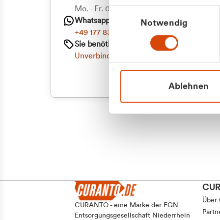
Priva
Mo. - Fr. 08.00 - 16:30 Uhr
Einwilligungsauswahl
Whatsapp
Notwendig
Geschäf
+49 177 8376058
Sie benötigen ein individuelles Angebot?
Unverbindliche Anfrage stellen
Ablehnen
CU
Über
CURANTO - eine Marke der EGN
Partn
Entsorgungsgesellschaft Niederrhein