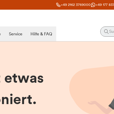
+49 2162 3769000
+49 177 83
e
Service
Hilfe & FAQ
t etwas
niert.