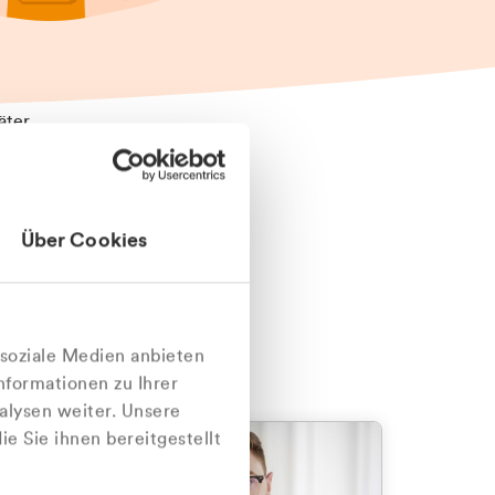
äter
Über Cookies
nlich
 soziale Medien anbieten
nformationen zu Ihrer
alysen weiter. Unsere
e Sie ihnen bereitgestellt