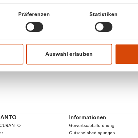
tkunde (inkl. MwSt.)
Präferenzen
Statistiken
tskunde (exkl. MwSt.)
Apilash Balanes
Vertrieb - Gewerbeku
0216 237 69050
Auswahl erlauben
RANTO
Informationen
 CURANTO
Gewerbeabfallordnung
er
Gutscheinbedingungen