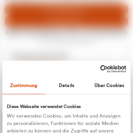
entschuldigen uns für eventuelle Unannehmlichkeiten.
Zum Abfallberater
Zur Startseite
Oder kontaktieren Sie uns persönlich
Wir sind gerne für Sie da
Unsere Service-Hotline
+49 2162 3769000
Mo. - Fr. 08.00 - 16:30 Uhr
Whatsapp
+49 177 8376058
Zustimmung
Details
Über Cookies
Sie benötigen ein individuelles Angebot?
Unverbindliche Anfrage stellen
Diese Webseite verwendet Cookies
Wir verwenden Cookies, um Inhalte und Anzeigen
zu personalisieren, Funktionen für soziale Medien
anbieten zu können und die Zugriffe auf unsere