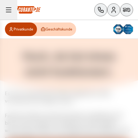
Privatkunde
Geschäftskunde
Huch, da hat etwas
nicht funktioniert.
Es ist ein unerwarteter Fehler aufgetreten. Bitte
versuchen Sie es später erneut.
Falls das Problem weiterhin besteht, kontaktieren Sie
bitte unseren Support und geben Sie, falls möglich,
weitere Informationen zum aufgetretenen Fehler an. Wir