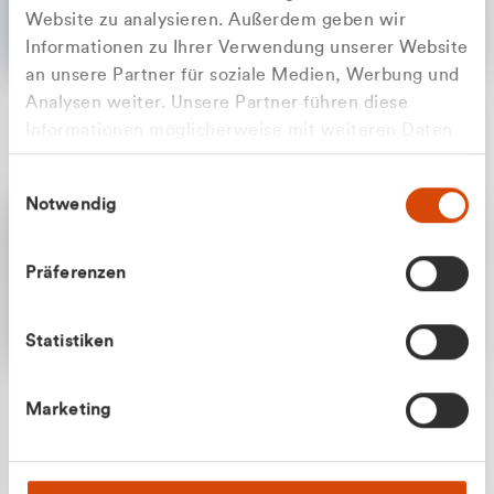
Website zu analysieren. Außerdem geben wir
Informationen zu Ihrer Verwendung unserer Website
an unsere Partner für soziale Medien, Werbung und
Analysen weiter. Unsere Partner führen diese
Apilash Balanesan
Informationen möglicherweise mit weiteren Daten
Vertrieb - Gewerbekunden
Zu welcher Kundengruppe
zusammen, die Sie ihnen bereitgestellt haben oder
0216 237 69050
Einwilligungsauswahl
die sie im Rahmen Ihrer Nutzung der Dienste
gehören Sie?
Notwendig
gesammelt haben.
Privatkunde (inkl. MwSt.)
Präferenzen
Geschäftskunde (exkl. MwSt.)
Statistiken
Julian Marek
Marketing
Vertrieb - Privatkunden
0216 237 69000