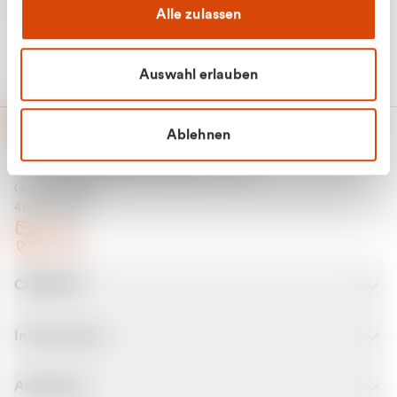
Alle zulassen
Auswahl erlauben
Ablehnen
CURANTO - eine Marke der EGN
Entsorgungsgesellschaft Niederrhein mbH
Greefsallee 1-5
41747 Viersen
E-Mail
Kontakt
CURANTO
Informationen
Abfallarten