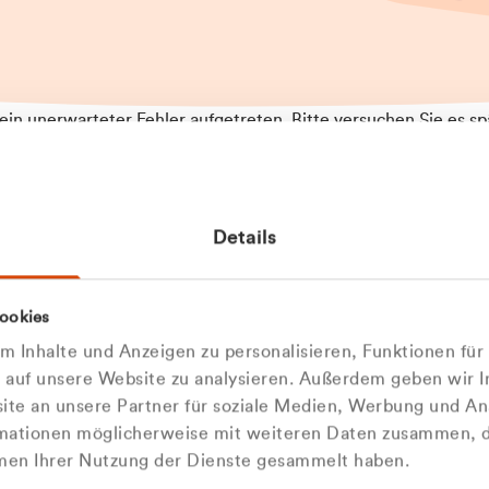
t ein unerwarteter Fehler aufgetreten. Bitte versuchen Sie es sp
t.
 das Problem weiterhin besteht, kontaktieren Sie bitte unseren
rt und geben Sie, falls möglich, weitere Informationen zum
Details
tretenen Fehler an. Wir entschuldigen uns für eventuelle
ehmlichkeiten.
 Abfallberater
Zur Startseite
ookies
u welcher
 kontaktieren Sie uns persö
 Inhalte und Anzeigen zu personalisieren, Funktionen für
dengruppe
e auf unsere Website zu analysieren. Außerdem geben wir I
Wir sind gerne für Sie da
te an unsere Partner für soziale Medien, Werbung und An
rmationen möglicherweise mit weiteren Daten zusammen, di
hören Sie?
hmen Ihrer Nutzung der Dienste gesammelt haben.