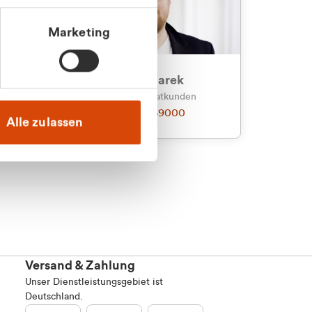
Marketing
an
Julian Marek
nden
Vertrieb - Privatkunden
0216 237 69000
Alle zulassen
Versand & Zahlung
Unser Dienstleistungsgebiet ist
Deutschland.