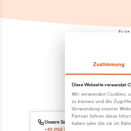
Es is
erneu
Falls
Suppo
Zustimmung
aufge
Unann
Zum
Diese Webseite verwendet C
Z
Oder
Wir verwenden Cookies, um
Kun
zu können und die Zugriff
Verwendung unserer Websi
Partner führen diese Info
ge
Unsere Service-Hotline
haben oder die sie im Ra
+49 2162 3769000