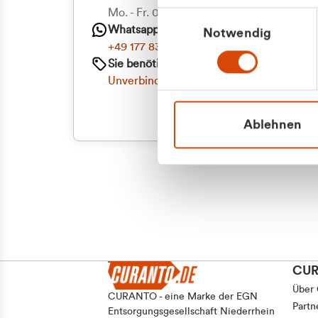
Priva
Mo. - Fr. 08.00 - 16:30 Uhr
Einwilligungsauswahl
Whatsapp
Notwendig
Geschäf
+49 177 8376058
Sie benötigen ein individuelles Angebot?
Unverbindliche Anfrage stellen
Ablehnen
CU
Über
CURANTO - eine Marke der EGN
Partn
Entsorgungsgesellschaft Niederrhein