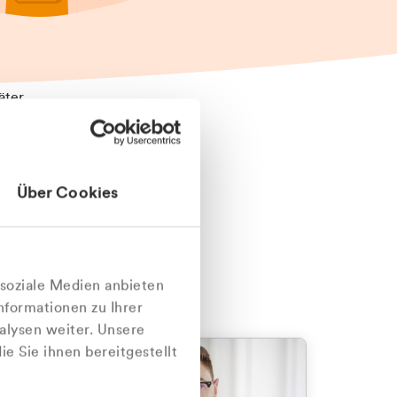
äter
Über Cookies
nlich
 soziale Medien anbieten
nformationen zu Ihrer
alysen weiter. Unsere
e Sie ihnen bereitgestellt