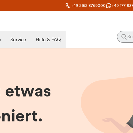
+49 2162 3769000
+49 177 83
e
Service
Hilfe & FAQ
t etwas
niert.