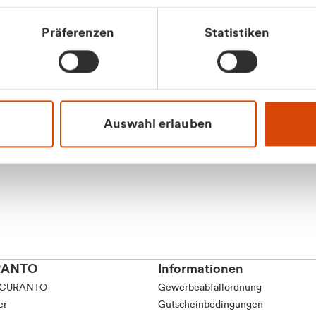
tkunde (inkl. MwSt.)
Präferenzen
Statistiken
tskunde (exkl. MwSt.)
Apilash Balanes
Vertrieb - Gewerbeku
0216 237 69050
Auswahl erlauben
RANTO
Informationen
 CURANTO
Gewerbeabfallordnung
er
Gutscheinbedingungen