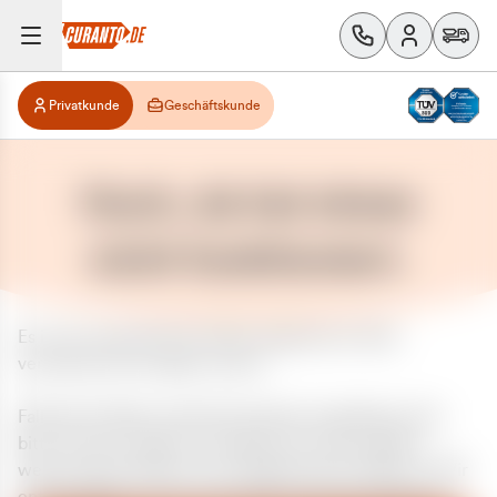
Privatkunde
Geschäftskunde
Huch, da hat etwas
nicht funktioniert.
Es ist ein unerwarteter Fehler aufgetreten. Bitte
versuchen Sie es später erneut.
Falls das Problem weiterhin besteht, kontaktieren Sie
bitte unseren Support und geben Sie, falls möglich,
weitere Informationen zum aufgetretenen Fehler an. Wir