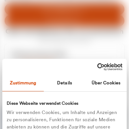
entschuldigen uns für eventuelle Unannehmlichkeiten.
Zum Abfallberater
Zur Startseite
Oder kontaktieren Sie uns persönlich
Wir sind gerne für Sie da
Unsere Service-Hotline
+49 2162 3769000
Mo. - Fr. 08.00 - 16:30 Uhr
Whatsapp
+49 177 8376058
Zustimmung
Details
Über Cookies
Sie benötigen ein individuelles Angebot?
Unverbindliche Anfrage stellen
Diese Webseite verwendet Cookies
Wir verwenden Cookies, um Inhalte und Anzeigen
zu personalisieren, Funktionen für soziale Medien
anbieten zu können und die Zugriffe auf unsere