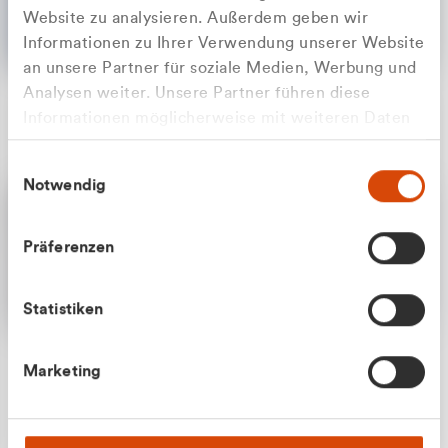
Website zu analysieren. Außerdem geben wir
Informationen zu Ihrer Verwendung unserer Website
an unsere Partner für soziale Medien, Werbung und
Analysen weiter. Unsere Partner führen diese
Apilash Balanesan
Informationen möglicherweise mit weiteren Daten
Vertrieb - Gewerbekunden
Zu welcher Kundengruppe
zusammen, die Sie ihnen bereitgestellt haben oder
0216 237 69050
Einwilligungsauswahl
die sie im Rahmen Ihrer Nutzung der Dienste
gehören Sie?
Notwendig
gesammelt haben.
Privatkunde (inkl. MwSt.)
Präferenzen
Geschäftskunde (exkl. MwSt.)
Statistiken
Julian Marek
Marketing
Vertrieb - Privatkunden
0216 237 69000