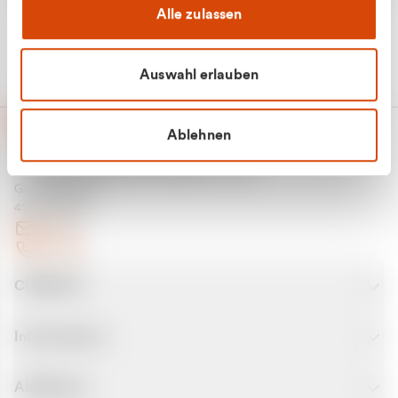
Alle zulassen
Auswahl erlauben
Ablehnen
CURANTO - eine Marke der EGN
Entsorgungsgesellschaft Niederrhein mbH
Greefsallee 1-5
41747 Viersen
E-Mail
Kontakt
CURANTO
Informationen
Abfallarten