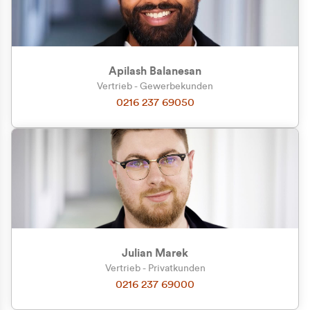
Apilash Balanesan
Vertrieb - Gewerbekunden
Zu welcher Kundengruppe
0216 237 69050
gehören Sie?
Privatkunde (inkl. MwSt.)
Geschäftskunde (exkl. MwSt.)
Julian Marek
Vertrieb - Privatkunden
0216 237 69000