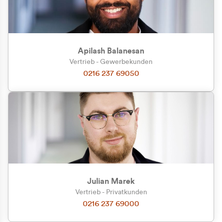
Apilash Balanesan
Vertrieb - Gewerbekunden
Zu welcher Kundengruppe
0216 237 69050
gehören Sie?
Privatkunde (inkl. MwSt.)
Geschäftskunde (exkl. MwSt.)
Julian Marek
Vertrieb - Privatkunden
0216 237 69000